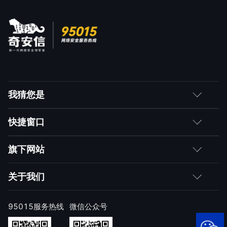
我猜您是
客户
快捷窗口
媒体朋友
如何购买
旗下网站
合作伙伴
成为伙伴
网神
关于我们
求职者
产品注册与激活
网康
公司简介
95015服务热线
微信公众号
样本上报
技术研究院
公司新闻