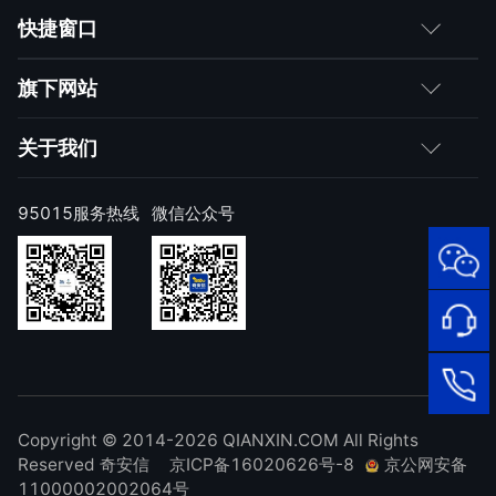
客户
快捷窗口
媒体朋友
如何购买
旗下网站
合作伙伴
成为伙伴
网神
关于我们
求职者
产品注册与激活
网康
公司简介
95015服务热线
微信公众号
样本上报
技术研究院
公司新闻
奇安信天守安全软件
威胁情报中心
发展历程
95015
顽固病毒专杀工具
网络安
补天漏洞响应平台
全服务
联系我们
热线
NOX 安全监测
在线客
廉洁举报
进出口合规声明
Copyright © 2014-2026 QIANXIN.COM All Rights
服
95015
Reserved 奇安信
京ICP备16020626号-8
京公网安备
11000002002064号