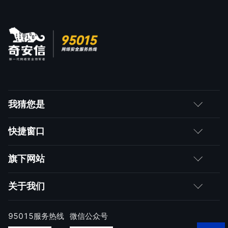
我猜您是
客户
快捷窗口
媒体朋友
如何购买
旗下网站
合作伙伴
成为伙伴
网神
关于我们
求职者
产品注册与激活
网康
公司简介
95015服务热线
微信公众号
样本上报
技术研究院