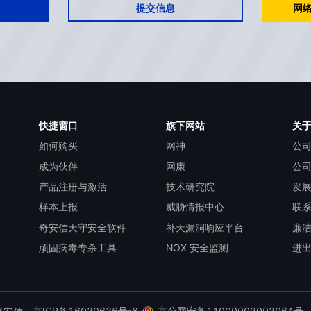
提交信息
网络
快捷窗口
旗下网站
关
如何购买
网神
公
成为伙伴
网康
公
产品注册与激活
技术研究院
发
样本上报
威胁情报中心
联
奇安信天守安全软件
补天漏洞响应平台
廉
顽固病毒专杀工具
NOX 安全监测
进