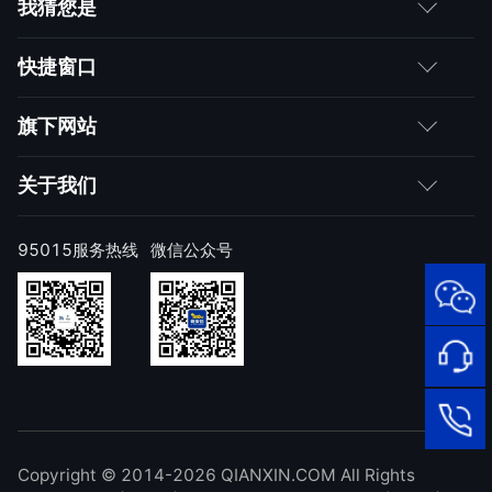
我猜您是
客户
快捷窗口
媒体朋友
如何购买
旗下网站
合作伙伴
成为伙伴
网神
关于我们
求职者
产品注册与激活
网康
公司简介
95015服务热线
微信公众号
样本上报
技术研究院
公司新闻
奇安信天守安全软件
威胁情报中心
发展历程
95015
顽固病毒专杀工具
网络安
补天漏洞响应平台
全服务
联系我们
热线
NOX 安全监测
在线客
廉洁举报
进出口合规声明
Copyright © 2014-2026 QIANXIN.COM All Rights
服
95015