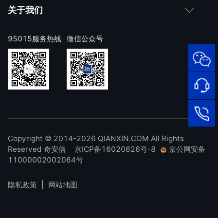
成为伙伴
网神
关于我们
求职者
产品注册与激活
网康
公司简介
95015服务热线
微信公众号
样本上报
技术研究院
公司新闻
奇安信天守安全软件
威胁情报中心
发展历程
95015
网络安
顽固病毒专杀工具
补天漏洞响应平台
全服务
联系我们
热线
NOX 安全监测
在线客
廉洁举报
进出口合规声明
Copyright © 2014-2026 QIANXIN.COM All Rights
服
95015
Reserved 奇安信
京ICP备16020626号-8
京公网安备
11000002002064号
隐私政策
|
网站地图