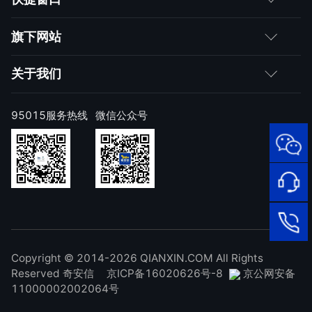
媒体朋友
如何购买
旗下网站
合作伙伴
成为伙伴
网神
关于我们
求职者
产品注册与激活
网康
公司简介
95015服务热线
微信公众号
样本上报
技术研究院
公司新闻
奇安信天守安全软件
威胁情报中心
发展历程
95015
网络安
顽固病毒专杀工具
补天漏洞响应平台
全服务
联系我们
热线
NOX 安全监测
在线客
廉洁举报
进出口合规声明
Copyright © 2014-2026 QIANXIN.COM All Rights
服
95015
Reserved 奇安信
京ICP备16020626号-8
京公网安备
11000002002064号