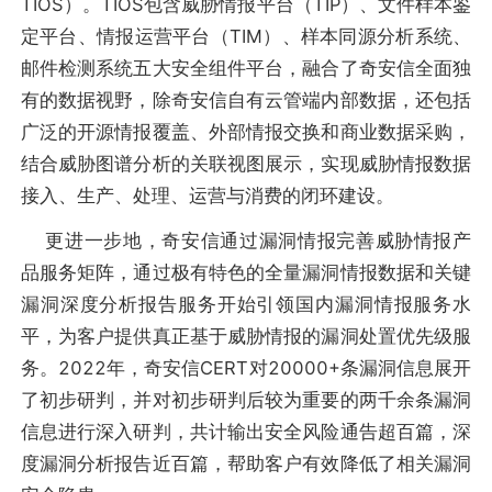
TIOS）。TIOS包含威胁情报平台（TIP）、文件样本鉴
定平台、情报运营平台（TIM）、样本同源分析系统、
邮件检测系统五大安全组件平台，融合了奇安信全面独
有的数据视野，除奇安信自有云管端内部数据，还包括
广泛的开源情报覆盖、外部情报交换和商业数据采购，
结合威胁图谱分析的关联视图展示，实现威胁情报数据
接入、生产、处理、运营与消费的闭环建设。
更进一步地，奇安信通过漏洞情报完善威胁情报产
品服务矩阵，通过极有特色的全量漏洞情报数据和关键
漏洞深度分析报告服务开始引领国内漏洞情报服务水
平，为客户提供真正基于威胁情报的漏洞处置优先级服
务。2022年，奇安信CERT对20000+条漏洞信息展开
了初步研判，并对初步研判后较为重要的两千余条漏洞
信息进行深入研判，共计输出安全风险通告超百篇，深
度漏洞分析报告近百篇，帮助客户有效降低了相关漏洞