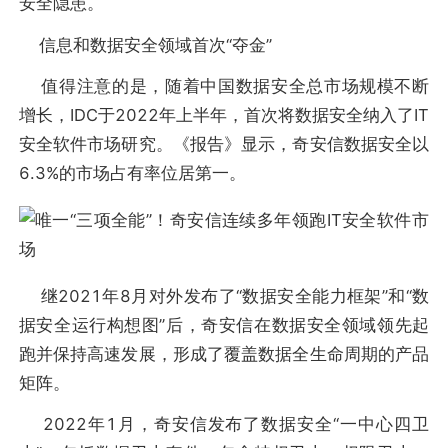
安全隐患。
信息和数据安全领域首次“夺金”
值得注意的是，随着中国数据安全总市场规模不断
增长，IDC于2022年上半年，首次将数据安全纳入了IT
安全软件市场研究。《报告》显示，奇安信数据安全以
6.3%的市场占有率位居第一。
继2021年8月对外发布了“数据安全能力框架”和“数
据安全运行构想图”后，奇安信在数据安全领域领先起
跑并保持高速发展，形成了覆盖数据全生命周期的产品
矩阵。
2022年1月，奇安信发布了数据安全“一中心四卫