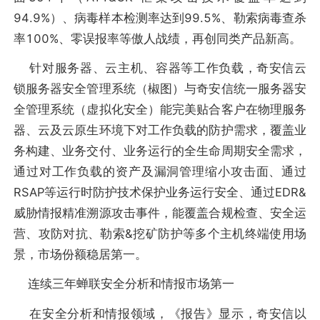
94.9%）、病毒样本检测率达到99.5%、勒索病毒查杀
率100%、零误报率等傲人战绩，再创同类产品新高。
针对服务器、云主机、容器等工作负载，奇安信云
锁服务器安全管理系统（椒图）与奇安信统一服务器安
全管理系统（虚拟化安全）能完美贴合客户在物理服务
器、云及云原生环境下对工作负载的防护需求，覆盖业
务构建、业务交付、业务运行的全生命周期安全需求，
通过对工作负载的资产及漏洞管理缩小攻击面、通过
RSAP等运行时防护技术保护业务运行安全、通过EDR&
威胁情报精准溯源攻击事件，能覆盖合规检查、安全运
营、攻防对抗、勒索&挖矿防护等多个主机终端使用场
景，市场份额稳居第一。
连续三年蝉联安全分析和情报市场第一
在安全分析和情报领域，《报告》显示，奇安信以