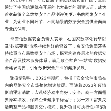
2022年7月，奇安信旗下多款数据安全产品，全部
通过了中国信通院在开展的七大品类的测评认证，成为
首家获得全套数据安全产品测评资质证书的网络安全企
业，为企业不同环节、不同场景的数据安全提供全面而
专业的保障。
奇安信数据安全负责人表示，在国家数字化转型以
及“数据要素”市场持续利好的背景下，奇安信集团还将
持续重点布局数据安全市场，探索构建多层次的数据安
全产品及技术服务体系，满足政企客户“一站式”数据安
全建设需要，引领数据安全产业的健康发展。
受疫情影响，2022年期间，包括IT安全软件市场在
内的网络安全市场整体增速放缓。而随着2023年疫情
影响逐渐消散，宏观经济稳中向好，安全厂商一方面需
要降本增效，保障企业健康平稳运行；另一方面需要灵
活调整产品和服务交付模式，提升项目可执行性和结项