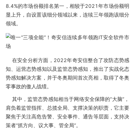
8.4%的市场份额排名第一，相较于2021年市场份额明
显上升，自设置该细分领域以来，连续三年领跑该细分
领域。
在安全分析方面，2022年奇安信整合了攻防态势感
知、运营态势感知以及监管态势感知，推出了实战化态
势感知解决方案，并于冬奥期间首次亮相，取得了冬奥
零事故的傲人战绩。
其中，监管态势感知相当于网络安全保障的“大脑”，
肩负着监管指挥、总揽全局、支撑决策的职责，它主要
聚焦于关注高危告警、安全事件、通告等层面，支持决
策者“抓方向、议大事、管全局”。