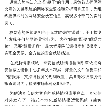
运营态势感知充当着“躯干”的作用，肩负着支撑保障
比赛的关键系统的网络安全监控和分析研判工作，为组
织提供即时的网络安全状态信息，实现多个部门的实时
协同。
攻防态势感知则相当于无数敏锐的“眼睛”，用于检测
与发现任何的网络异常行为。这些“眼睛”既要“眼观六
路”，又要“慧眼识真”，最大程度降低漏报率和误报率，
实现全天候、全方位的安全威胁感知。
在威胁情报领域，奇安信威胁情报检测引擎依托奇
安信威胁情报中心多年技术积累、海量的文件信誉库和
IP情报库，支持细粒度的规则设置，具备微秒级威胁情
报查询能力，检测准确率可达99.9％。
为解决奇安信大客户的威胁情报应用痛点，奇安信
对外发布了一站式本地化威胁情报运营系统（简称