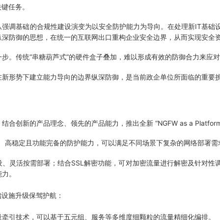
关键任务。
强调基础的合规性建设演变为以安全防护能力为导向。在处理新IT基础
纵深防御的思想，在统一的互联网出口重构企业安全边界，从而实现安全
步。传统“串糖葫芦式”的硬件盒子叠加，难以形成有效的防御合力来应
在新形势下建立能力导向的边界纵深防御，是当前政企单位所面临的重要
的产品理念、领先的产品能力，推出全新 “NGFW as a Platfo
、高稳定且功能完备的防护能力，可以满足不同场景下复杂的网络部署需
、灵活按需部署；结合SSL解密功能，可对加密流量进行解密及针对性
能力。
础设施升级保驾护航：
量牵引技术，可以基于五元组、服务等多维度细颗粒的流量精细化编排。