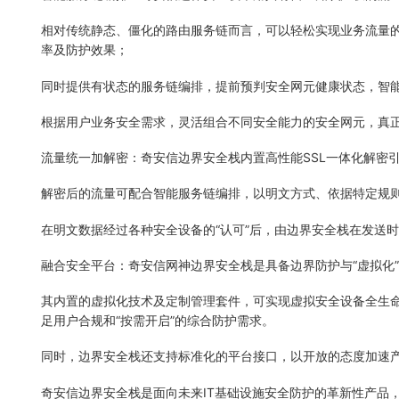
相对传统静态、僵化的路由服务链而言，可以轻松实现业务流量
率及防护效果；
同时提供有状态的服务链编排，提前预判安全网元健康状态，智
根据用户业务安全需求，灵活组合不同安全能力的安全网元，真
流量统一加解密：奇安信边界安全栈内置高性能SSL一体化解密
解密后的流量可配合智能服务链编排，以明文方式、依据特定规
在明文数据经过各种安全设备的“认可”后，由边界安全栈在发送
融合安全平台：奇安信网神边界安全栈是具备边界防护与“虚拟化
其内置的虚拟化技术及定制管理套件，可实现虚拟安全设备全生
足用户合规和“按需开启”的综合防护需求。
同时，边界安全栈还支持标准化的平台接口，以开放的态度加速
奇安信边界安全栈是面向未来IT基础设施安全防护的革新性产品