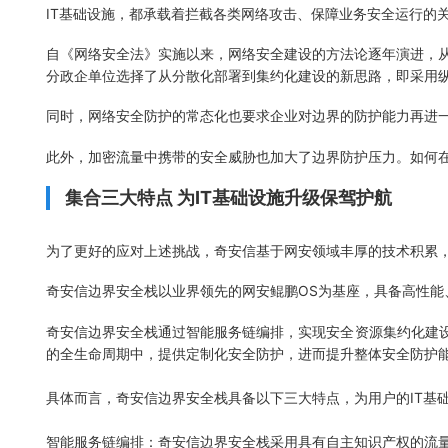
IT基础设施，都承载着拦截各类网络攻击、保障业务安全运行的
自《网络安全法》实施以来，网络安全建设的方法论逐年演进，从
分政企单位选择了从分散化部署到集约化建设的新思路，即采用
同时，网络安全防护的常态化也要求企业对边界的防护能力再进一
此外，加密流量中携带的安全威胁也加大了边界防护压力。如何
集合三大特点 为IT基础设施升级保驾护航
为了更好的应对上述挑战，奇安信基于网安领域丰厚的技术积累，结合创新
奇安信边界安全栈以业界领先的网安鲲鹏OS为基座，具备高性能
奇安信边界安全栈通过智能服务链编排，实现安全资源集约化建设
的全生命周期中，提供定制化安全防护，进而提升整体安全防护
具体而言，奇安信边界安全栈具备以下三大特点，为用户的IT基
智能服务链编排：奇安信边界安全栈采用具有自主知识产权的流