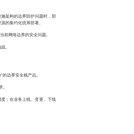
设施架构的边界防护问题时，部
资源的集约化统筹部署。
对当前网络边界的安全问题。
挑战。
rm”的边界安全栈产品。
求。
调度；在业务上线、变更、下线