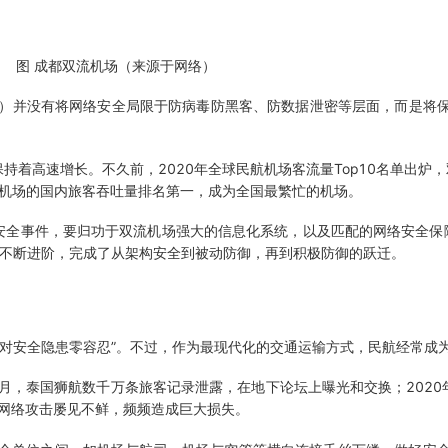
图 成都双流机场（来源于网络）
场）并没有将网络安全局限于防病毒防黑客、防数据泄密等层面，而是将
高速增长。不久前，2020年全球民航机场客流量Top10名单出炉，双
流机场的国内旅客吞吐量排名第一，成为全国最繁忙的机场。
全事件，要归功于双流机场强大的信息化系统，以及匹配的网络安全保障
中不断进阶，完成了从架构安全到被动防御，再到积极防御的跃迁。
,对安全隐患零容忍”。不过，作为最现代化的交通运输方式，民航经常成
年9月，泰国狮航数千万条旅客记录泄露，在地下论坛上曝光和交换；202
网络攻击屡见不鲜，频频造成巨大损失。