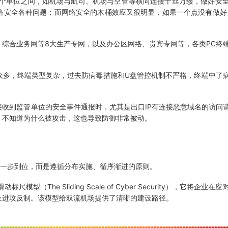
各个单位之间，如机场与航司、机场与空管等横向连接千丝万缕，做好安
络安全各种问题；而网络安全的木桶效应又很明显，如果一个点没有做好
综合业务网等8大生产专网，以及办公区网络、贵宾专网等，各类PC终
众多，终端类型复杂，过去防病毒措施和U盘管控机制不严格，终端中了
收到监管单位的安全事件通报时，尤其是出口IP有连接恶意域名的访问
，不知道为什么被攻击，这也导致防御非常被动。
求一步到位，而是遵循分布实施、循序渐进的原则。
型（The Sliding Scale of Cyber Security），它将
及进攻反制。该模型给双流机场提供了清晰的建设路径。