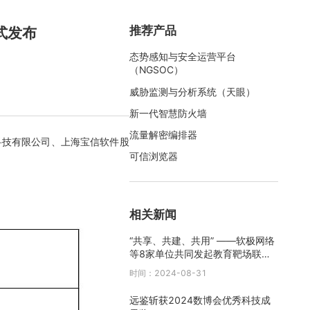
推荐产品
式发布
态势感知与安全运营平台
（NGSOC）
威胁监测与分析系统（天眼）
新一代智慧防火墙
流量解密编排器
科技有限公司、上海宝信软件股
可信浏览器
相关新闻
“共享、共建、共用” ——软极网络
等8家单位共同发起教育靶场联邦
互联共享行动倡议
时间：2024-08-31
远鉴斩获2024数博会优秀科技成