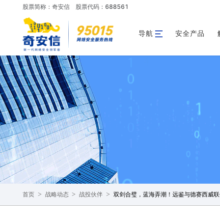
股票简称：奇安信
股票代码：688561
导航
安全产品
>
>
>
双剑合璧，蓝海弄潮！远鉴与德赛西威联
首页
战略动态
战投伙伴