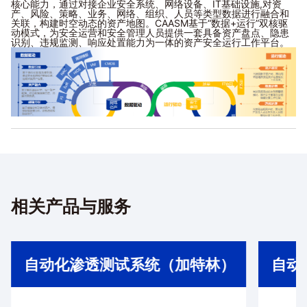
核心能力，通过对接企业安全系统、网络设备、IT基础设施,对资
产、风险、策略、业务、网络、组织、人员等类型数据进行融合和
关联，构建时空动态的资产地图。CAASM基于“数据+运行”双核驱
动模式，为安全运营和安全管理人员提供一套具备资产盘点、隐患
识别、违规监测、响应处置能力为一体的资产安全运行工作平台。
CAASM可以通过对采集整理后的全量资产安全数据进行持续的碰撞
与分析工作，发现资产安全事项，随即触发安全运营流程，持续驱
动安全与运维人员消除问题与风险，输出相应运营成果。运营工作
流程结束后，新发生的数据变更将为新一轮的数据碰撞分析提供输
入，循环往复。CAASM将以数据的方式持续触发安全运营流程，达
到收敛组织网络资产攻击面、有效防护网络攻击路径的目标。
相关产品与服务
在今年5月份全球网络安全行业盛会RSAC大会期间，网络资产攻击
面管理系统(CAASM)荣膺由国际领先的信息安全媒体CDM（《网络
防御杂志》)颁发的先锋产品奖，充分体现了该产品的创新性和前沿
性。
自动化渗透测试系统产品（代号“加特林”）
能够模拟攻击者，自动
化执行完整的攻击面收集及渗透测试流程——从信息收集、漏洞探
自动化渗透测试系统（加特林）
自动
测，到权限维持、横向渗透等步骤，以帮助客户有效发现外部暴露
的攻击面并修复安全漏洞、强化安全防御体系。
在攻击面发现方面，加特林系统通过端口扫描、爬虫、字典爆破、
口令爆破等多种自动化技术手段，全面捕获包括IP、域名、端口、
邮箱、Web信息及网站目录等与公司相关的外部暴露面信息，并将