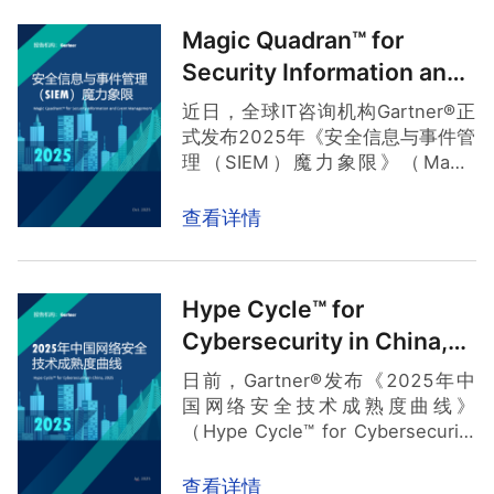
等，并针对性进行优化加固。
规要求并防御AI威胁。”奇安信凭借
奇安信安全专家表示，将BAS系统融入日常安全运营中，可以确保
安全设备按照预期发挥应有的防护作用且稳定运行，使防御能力始
Magic Quadran™ for
覆盖模型、数据、应用、基础设施
终保持在高水平状态。另外，通过BAS实时更新的攻击用例库，企
业在新威胁出现之初就能迅速掌握情报并对安全设备做出相应的优
Security Information and
的全栈AI安全保护能力，被列为该
化，增强对新型复杂威胁的防御能力。日积月累，企业通过不断调
领域的代表性供应商。
整和优化安全策略，逐步构建起精细化的安全运营体系，既能使安
Event Management
近日，全球IT咨询机构Gartner®正
全防御体系更加牢固，也能指导其合理规划安全运营投入，实现安
全投资回报率的最大化。
式发布2025年《安全信息与事件管
Gartner, Hype Cycle for Private Mobile Network Services,
2024, 22 July 2024
理（SIEM）魔力象限》（Magic
GARTNER 和HYPE CYCLE是 Gartner， Inc. 和/或其附属公司在美
Quadrant™ for Security
国和国际上的注册商标和服务标志，经许可在此使用。保留所有权
利。Gartner 不认可其研究出版物中描述的任何供应商、产品或服
Information and Event
查看详情
务，也不建议技术用户仅选择具有最高评级或其他称号的供应商。
Gartner 研究出版物包含 Gartner 研究机构的意见，不应被解释为
Management）报告，奇安信连续
事实陈述。Gartner 不承担与本研究有关的所有明示或暗示的保
第二年入选该魔力象限。我们相
证，包括对适销性或特定用途适用性的任何保证。
信，这代表着奇安信在SIEM领域的
Hype Cycle™ for
技术创新、产品成熟度与市场竞争
Cybersecurity in China,
力，尤其是NGSOC（态势感知与安
全运营平台）在智能化运营方面得
2025
日前，Gartner®发布《2025年中
到了突破，这一成绩不仅标志着奇
国网络安全技术成熟度曲线》
安信的安全信息与事件管理能力获
（Hype Cycle™ for Cybersecurity
得全球顶尖机构的持续认可，更为
in China, 2025）。根据报告： “首
国内安全厂商参与国际竞争树立了
席信息官和相关负责人可以使用本
查看详情
标杆。