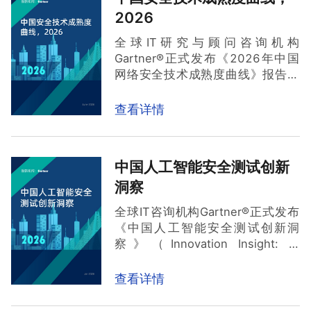
2026
全球IT研究与顾问咨询机构
Gartner®正式发布《2026年中国
网络安全技术成熟度曲线》报告。
在这份全面盘点中国网络安全创新
为了验证安全防御体系在实际攻击面前的反应和表现，奇安信还自
主研发了入侵和攻击模拟系统——
奇安信安全有效性验证评估系统
技术的报告中，奇安信在十大领域
查看详情
（简称：奇安信BAS）
。
中被列为代表供应商（Sample
Vendors），对奇安信而言，此次
入选代表着其在前沿技术领域的全
中国人工智能安全测试创新
方位布局与持续深耕得到了充分认
洞察
可。
全球IT咨询机构Gartner®正式发布
《中国人工智能安全测试创新洞
察》（Innovation Insight: AI
奇安信BAS系统内置上万个从实战攻防演练中积累的真实攻击用
例，能够全面模拟复杂多变的攻击场景与攻击路径，帮助客户从攻
Security Testing in China）报告。
击者视角全面评估边界安全、流量安全、主机安全、终端安全、邮
Gartner强调，“组织机构必须实施
件安全等多种安全设备的威胁检测率、拦截率、MTTD（平均检测
查看详情
时间）、MTTR（平均处置时间），以及多个安全设备之间的联动
贯穿整个开发生命周期的、专业且
分析及处置效能。这一过程能够深入挖掘防护失效的根源，比如：
检测规则缺失、产品配置错误、设备功能异常、工作流程不完善
持续的测试实践，以跟上新兴的合