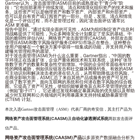
Gartner认为，攻击面管理(ASM)目前的成熟度处于“青少年”阶
段：“它包括部署用于持续发现、清点和情境化组织资产的技术和服
务。这些资产可以是物理资产和数字资产、内部资产和外部资产，
也可以是自有资产或订阅资产的一部分。但是，发现、清点和情境
化是一个评估过程，而不是管理过程，因此‘攻击面评估’通常比
ASM 更准确。”
报告中提到，“通过实现全面的可见性，ASM为组织制定资产信息利
用战略提供了可能性，为众多网络安全计划奠定了坚实的基础。中
国的脆弱性评估(VA)、网络资产攻击面管理(CAASM)、外部攻击面
管理(EASM)和数字风险保护服务(DRPS)市场正在整合。这种整合
使用户能够在一个解决方案中获得一组集成的功能，并支持用户构
建曝光管理程序的愿望。”
对于攻击面管理(ASM)为什么这么重要，Gartner指出，“中国的数
字环境正在迅速扩张，企业严重依赖技术和互联系统，这种扩张导
致数字资产的数量和复杂性空前增加。中国的企业经常面临有针对
性的网络威胁，例如供应链攻击和社交媒体网络钓鱼。有效的ASM
可主动识别和解决攻击者的潜在切入点，从而帮助降低这些风险。”
在商业影响方面，ASM汇总了来自其他产品或服务的资产可见性，
提供了数字资产、面向互联网的系统和任何潜在数字风险的综合视
图。它提高了资产可见性，使组织能够避免盲点和不受管理的技术
（例如“影子IT”）。它还通过发现和确定暴露风险的优先级以及帮助
减少对互联网和公共领域的可利用暴露来支持持续威胁暴露管理
(CTEM) 计划。
本次入选Gartner攻击面管理（ASM）代表厂商的奇安信，其主打产品为
网络资产攻击面管理系统(CAASM)
自动化渗透测试系统
及
两款攻击面评
估产品。
网络资产攻击面管理系统(CAASM)产品
以多源资产数据融合分析为