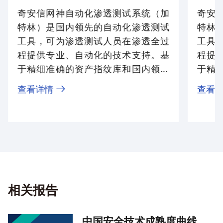
其整合为详尽的攻击路径。此外，它还支持通过fofa、Hunter等第
三方资产测绘平台获取资产信息，以进一步补充攻击面视图，确保
奇安信网神自动化渗透测试系统（加
奇安
客户能够全方位、无死角地透视自身的安全薄弱环节，从而采取有
效措施，缩小潜在的攻击范围。
特林）是国内领先的自动化渗透测试
特林
工具，可为渗透测试人员在渗透全过
工具
程提供专业、自动化的技术支持。基
程提
于精细准确的资产指纹库和国内领先
于精
的漏洞插件库，加特林实现了信息收
的漏
查看详情
查看
集、漏洞探测、漏洞利用、权限维
集、
持、横向渗透等渗透测试流程的自动
持、
化，依托自动化渗透技术大幅提升渗
化，
在漏洞探测与利用方面，加特林依靠多年实战积累的数千个漏洞验
证插件，能够覆盖近10年内90%已知的可远程利用漏洞，可有效检
透效率，帮助众多客户在大型实战攻
透效
测出SQL注入、XXE、XSS、任意文件上传、任意文件下载、任意
文件操作、信息泄露、本地文件包含、目录遍历、命令执行等各类
防演习中取得辉煌战绩。
防演
型的高危漏洞，以及弱口令、配置错误等常见问题。它还能一键验
证漏洞的真实性及可能被攻击者利用的程度，为漏洞修复提供优先
级指导，减少不必要的修复工作，缩短修复周期。客户使用加特林
就等于拥有了一个具备深厚漏洞挖掘实力的专业团队，可一键灵活
启动渗透测试，让渗透测试变得简单高效。
相关报告
中国安全技术成熟度曲线，