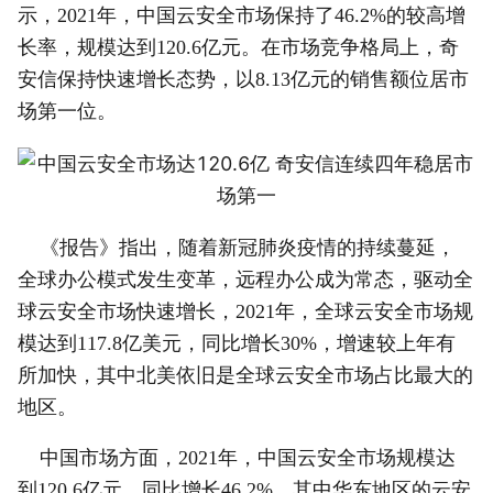
示，2021年，中国云安全市场保持了46.2%的较高增
长率，规模达到120.6亿元。在市场竞争格局上，奇
安信保持快速增长态势，以8.13亿元的销售额位居市
场第一位。
《报告》指出，随着新冠肺炎疫情的持续蔓延，
全球办公模式发生变革，远程办公成为常态，驱动全
球云安全市场快速增长，2021年，全球云安全市场规
模达到117.8亿美元，同比增长30%，增速较上年有
所加快，其中北美依旧是全球云安全市场占比最大的
地区。
中国市场方面，2021年，中国云安全市场规模达
到120.6亿元，同比增长46.2%，其中华东地区的云安