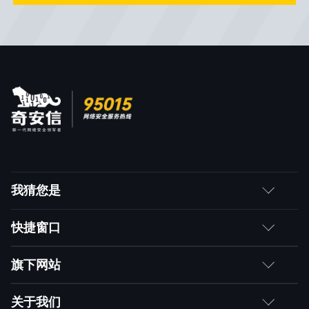
我猜您是
客户
快捷窗口
媒体朋友
如何购买
旗下网站
合作伙伴
成为伙伴
网神
关于我们