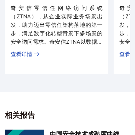
奇安信零信任网络访问系统
奇安
数智时代广大企业打造一站式安全工作入口。
（ZTNA），从企业实际业务场景出
（Z
身份化可信访问，工作开展不受限。
奇安天信以身份为基石，先验
发，助力迈出零信任架构落地的第一
发，
证后链接，通过最小权限访问控制，构建业务安全新边界，确保人
员可信、设备可信、流量可信、访问可信。
步，满足数字化转型背景下多场景的
步，
场景化工作空间，工作效率不打折。
奇安天信提供业务访问门户、
安全访问需求。奇安信ZTNA以数据资
安全访
应用商店、信息流集成等技术手段，构建场景化、集中式的数字化
工作环境，化繁为简。
产为中心，遵循奇安信零信任“以身份
产为
查看详情
查看
体系化业务保护，工作数据不泄漏。
奇安天信围绕工作空间提供环
为基石、业务安全访问、持续信任评
为基
境隔离、软件加固、全新管控、数据保护为核心的业务安全保护能
力。
估、动态访问控制”四大关键能力，覆
估、
一体化动态策略，工作风险不延误。
奇安天信基于多属性、多卡
盖身份、设备、网络、应用、数据等
盖身
点、多手段的动态策略管控能力，满足业务敏捷和平滑性需求，同
时能实现快速风险闭环。
维度，通过动态访问控制机制，持续
维度
优化访问策略，有效缓解各类访问风
优化
目前，奇安信在零信任领域成果丰硕，广受业内认
险。
险。
可，获得诸多奖项，并且在政府、金融、通信、能
源、民航等众多行业全面落地，服务客户数千家，完
相关报告
成了众多标杆项目，持续实现高速增长。
中国安全技术成熟度曲线，