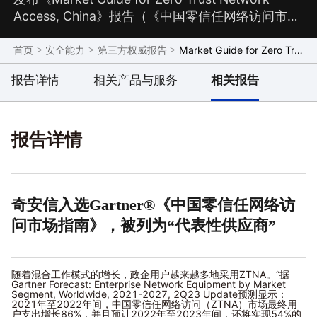
Access, China》报告（《中国零信任网络访问市场
指南》，后简称“《报告》”, 2023年9月），详细分
析了中国零信任网络访问（ZTNA）市场发展趋势，
>
>
>
Market Guide for Zero Trust Network Access, China
首页
安全能力
第三方权威报告
并且对期望部署ZTNA的国内政企组织安全负责人提
报告详情
相关产品与服务
相关报告
出相关建议。其中，奇安信被列为具有代表性的供
应商（Representative Vendors）之一。
报告详情
奇安信入选Gartner®《中国零信任网络访
问市场指南》，被列为“代表性供应商”
随着混合工作模式的增长，政企用户越来越多地采用ZTNA。“据
Gartner Forecast: Enterprise Network Equipment by Market
Segment, Worldwide, 2021-2027, 2Q23 Update预测显示：
2021年至2022年间，中国零信任网络访问（ZTNA）市场最终用
户支出增长86%，并且预计2022年至2023年间，还将实现54%的