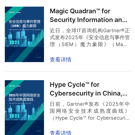
规要求并防御AI威胁。”奇安信凭借
Magic Quadran™ for
覆盖模型、数据、应用、基础设施
Security Information and
的全栈AI安全保护能力，被列为该
领域的代表性供应商。
Event Management
近日，全球IT咨询机构Gartner®正
式发布2025年《安全信息与事件管
理（SIEM）魔力象限》（Magic
Quadrant™ for Security
Information and Event
查看详情
Management）报告，奇安信连续
第二年入选该魔力象限。我们相
信，这代表着奇安信在SIEM领域的
Hype Cycle™ for
技术创新、产品成熟度与市场竞争
Cybersecurity in China,
力，尤其是NGSOC（态势感知与安
全运营平台）在智能化运营方面得
2025
日前，Gartner®发布《2025年中
到了突破，这一成绩不仅标志着奇
国网络安全技术成熟度曲线》
安信的安全信息与事件管理能力获
（Hype Cycle™ for Cybersecurity
得全球顶尖机构的持续认可，更为
in China, 2025）。根据报告： “首
国内安全厂商参与国际竞争树立了
席信息官和相关负责人可以使用本
查看详情
标杆。