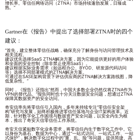
增长率。零信任网络访问（ZTNA）市场持续蓬勃发展，日臻成
熟。”
Gartner在《报告》中提出了选择部署ZTNA时的四个
建议：
“首先，建立整体零信任战略，确保充分了解身份与访问管理技术及
相关流程。
建议优先选择SaaS ZTNA解决方案，因为它能提供更好的用户体验
和全面的安全控制（除非禁止使用SaaS）。
建议根据实际业务需求（如远程办公、BYOD、研发源代码访问
等）选择不同部署模式的ZTNA解决方案。
可通过在SASE架构背景下评估供应商的ZTNA解决方案路线图，降
低复杂性。”
同时，《报告》还指出“然而，中国大多数企业仍然仅将ZTNA作为
VPN的替代品。”报告同时也十分关注数据安全问题，想通过ZTNA
保障其数据资产的安全访问。
奇安信率先将零信任引入国内，多年来持续专注“零信任安全架
构”研究与发展，始终积极推进零信任落地与企业IT架构改革。近
期，针对数字化工作困境与数据资产安全问题，以安全内生为根
本，推出了奇安天信零信任工作系统。
奇安天信紧贴数字化业务需求，将零信任内生于数字化工作中。它
以身份为基石、数据为中心，通过“一站式访问、一站式工作、一站
式保护”，解决数字化过程中的“重、乱、险”等问题，提供简捷、高