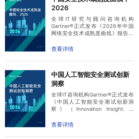
2026
声明
全球IT研究与顾问咨询机构
Gartner®正式发布《2026年中国
GARTNER 是 Gartner， Inc. 和/或其附属公司在美国
网络安全技术成熟度曲线》报告。
和国际上的注册商标和服务标志，经许可在此使用。
在这份全面盘点中国网络安全创新
保留所有权利。Gartner 不认可其研究出版物中描述
技术的报告中，奇安信在十大领域
查看详情
中被列为代表供应商（Sample
的任何供应商、产品或服务，也不建议技术用户仅选
Vendors），对奇安信而言，此次
择具有最高评级或其他称号的供应商。Gartner 研究
入选代表着其在前沿技术领域的全
出版物包含 Gartner 研究机构的意见，不应被解释为
中国人工智能安全测试创新
方位布局与持续深耕得到了充分认
事实陈述。Gartner 不承担与本研究有关的所有明示
洞察
可。
或暗示的保证，包括对适销性或特定用途适用性的任
全球IT咨询机构Gartner®正式发布
何保证。
《中国人工智能安全测试创新洞
察》（Innovation Insight: AI
Security Testing in China）报告。
Gartner强调，“组织机构必须实施
查看详情
贯穿整个开发生命周期的、专业且
持续的测试实践，以跟上新兴的合