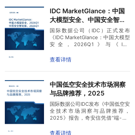
占有率第一。其中终端安全实现
IDC MarketGlance：中国
了“八年八连冠”领跑，数据安全和
大模型安全、中国安全智能
安全分析与运营也分别实现了连续
奇安信拥有覆盖数据全生命周期以及云计算、大
四年和连续六年领跑，进一步巩固
体，2026Q1
国际数据公司（IDC）正式发布
了其不可撼动的网络安全领军者地
数据、移动互联网、工业互联网场景下的多款数据安
《IDC MarketGlance：中国大模型
位。
全产品，包括奇安天盾数据安全保护系统、数据安全
安全，2026Q1》与《IDC
MarketGlance：中国安全智能体，
管控平台、数据库防火墙、API安全卫士、特权账号
2026Q1》两份重磅报告，全景呈
查看详情
管理系统、数据跨境卫士、盘古隐私卫士等。
现了中国AI安全市场格局。奇安信
凭借在大模型安全与安全智能体领
数据安全产品基于数据资产管理、敏感数据识
域的全域布局与技术实力，入选两
别、终端数据管控、外发邮件管控、数据流转管控、
中国低空安全技术市场洞察
大报告核心细分领域，以覆盖范围
数据访问监测、数据脱敏、账号自动发现与安全存
与品牌推荐，2025
之广、能力维度之多优势持续领跑
AI安全赛道。
储、账号自动改密、库表级运维访问控制、API资产
国际数据公司IDC发布《中国低空安
识别与防护等功能，满足政企客户“一站式”数据安全
全技术市场洞察与品牌推荐，
2025》报告，奇安信凭借“端-网-
建设的需要。
云-机”一体化防御体系及在低空安
全领域的深度研究与实践积累，入
日前，为解决国内医疗卫生行业数据安全挑战严
查看详情