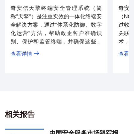
全运营平台（ESOP）、移动安全管理系统（天
奇安信天擎终端安全管理系统（简
奇安
机）、椒图服务器安全管理系统（CWPP）等众多场
称“天擎”）是注重实效的一体化终端安
（NG
景需求的产品。
全解决方案，通过“体系化防御、数字
过收
其中，终端安全管理系统（天擎）集防病毒、补
化运营”方法，帮助政企客户准确识
关联
丁管理、终端管控、基线合规检查、网络准入、终端
别、保护和监管终端，并确保这些终
术，
端在任何时候都能可信、安全、合规
态势，
审计、终端检测与响应（EDR）、终端数据防泄漏等
查看详情
查看
地访问数据和业务。天擎基于奇安信
御” 
安全功能于一体，具备功能全面、安全有效性高、适
全新的“川陀”终端安全平台构建，集成
估和
用于复杂管理场景等技术特点，可以提供体系化的终
高性能病毒查杀、漏洞防护、主动防
营人
端防护和数字化的安全运营支撑。
御引擎，深度融合威胁情报、大数据
应处
截至目前，奇安信终端安全产品已经成功部署政
分析和安全可视化等创新技术，通过
家大
府、电信、医疗、金融、制造、教育、能源等行业超
系统合规与加固、威胁防御与检测、
5000万终端，赢得了市场的广泛认可。
运维管控与审计、终端数据防泄漏、
相关报告
统一管理与运营等功能，帮助政企客
数据安全产品：能看清、能管好、能防住
户构建持续有效的终端安全能力。
中国安全服务市场跟踪报