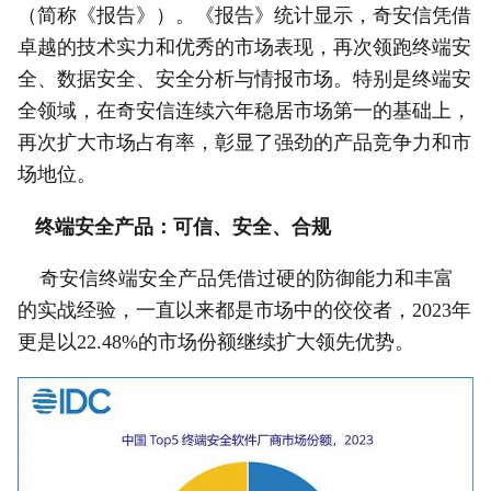
（简称《报告》）。《报告》统计显示，奇安信凭借
卓越的技术实力和优秀的市场表现，再次领跑终端安
全、数据安全、安全分析与情报市场。特别是终端安
全领域，在奇安信连续六年稳居市场第一的基础上，
再次扩大市场占有率，彰显了强劲的产品竞争力和市
场地位。
终端安全产品：可信、安全、合规
奇安信终端安全产品凭借过硬的防御能力和丰富
的实战经验，一直以来都是市场中的佼佼者，2023年
更是以22.48%的市场份额继续扩大领先优势。