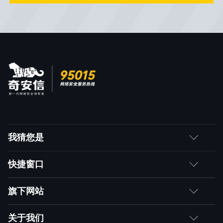
我猜您是
客户
快捷窗口
媒体朋友
如何购买
旗下网站
合作伙伴
成为伙伴
网神
关于我们