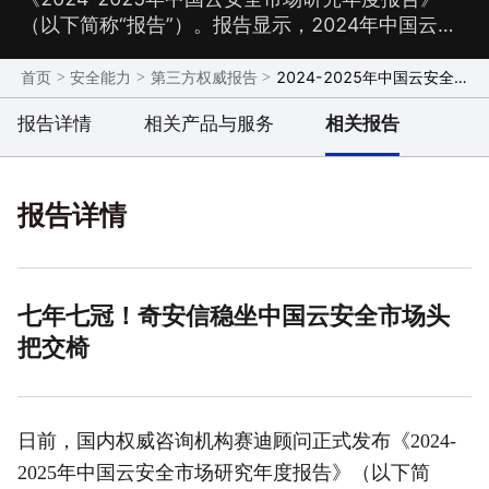
（以下简称“报告”）。报告显示，2024年中国云安
全整体市场规模为218.3亿元，同比增长18.5%。凭
借在云安全领域的深厚技术积累、全面的产品布局
>
>
>
2024-2025年中国云安全市场研究年度报告
首页
安全能力
第三方权威报告
以及广泛的行业实践，奇安信以明显优势连续七年
报告详情
相关产品与服务
相关报告
蝉联中国云安全市场第一，并位居云主机安全、云
安全管理平台细分市场第一，持续引领行业发展方
向。
报告详情
七年七冠！奇安信稳坐中国云安全市场头
把交椅
日前，国内权威咨询机构赛迪顾问正式发布《2024-
2025年中国云安全市场研究年度报告》（以下简