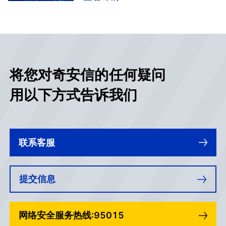
年，中国企业级安全浏览器市场规
务的需求，并在业界率先实现AI安全领域的突破。
模将达到5.5亿元，三年复合增长率
为30.0%。奇安信集团凭借其多年
未来，奇安信将持续聚焦核心技术能力建设，深入挖
的技术优势及市场积累，浏览器市
掘并强化自身在云安全、主机防护、安全运营等领域
场份额排名第一。
的独特优势，打造更灵活的安全解决方案，精准匹配
将您对奇安信的任何疑问
并满足客户多样化的需求，通过模块化、平台化、智
能化的服务体系，助力客户应对动态安全挑战，为数
用以下方式告诉我们
字化时代的稳健发展构筑坚实的安全屏障。
联系客服
提交信息
网络安全服务热线:95015