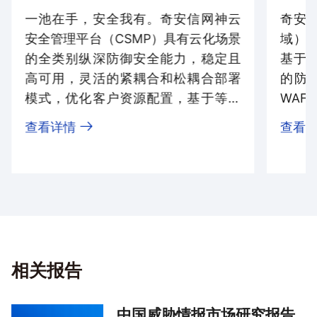
一池在手，安全我有。奇安信网神云
奇安
安全管理平台（CSMP）具有云化场景
域）
位居云主机安全市场榜首，奇安信椒图塑造主机防护
的全类别纵深防御安全能力，稳定且
基于D
标杆
高可用，灵活的紧耦合和松耦合部署
的防
模式，优化客户资源配置，基于等保
WAF
报告指出，奇安信在中国云主机安全细分市场中持续
而高于等保要求，为云上云下业务提
全能
查看详情
查看
领跑，位居市场份额第一名。作为基于CWPP（云工
供丰富、可编排、可运营的安全资源
数据
作负载保护平台）框架打造的云主机安全核心解决方
池。
全。
案，奇安信椒图全面覆盖物理服务器、虚拟机、云主
机及容器等多种形态的云工作负载，兼容政务云、金
融云等主流云环境及国产化操作系统。产品依托全生
命周期防护、深度威胁检测、实战化合规防护、智能
化与轻量化部署四大核心能力，构建起闭环式安全防
相关报告
护体系，全面保障主机环境的安全、稳定与合规运
行。
中国威胁情报市场研究报告