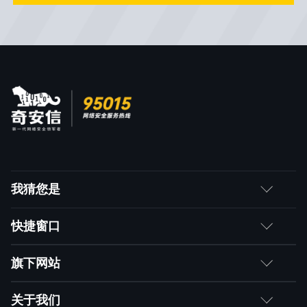
判、调查、响应、报告、狩猎、策略创建等安全运营
工作中，通过简化重复繁冗的手动操作，让安全运营
工作真正实现简单、高效、省心；
新版天眼深度融合QAX-GPT大模型技术，依托智能
研判能力大幅提升安全响应效率，实现从人工到机
器、从滞后到实时、从单点到协同的三大跃迁。产品
围绕智能分诊降噪、容器云安全监测、BCC邮件安全
等场景全面升级，以适应对抗日趋激烈的安全攻防新
形势；
我猜您是
威胁情报方面，奇安信正式发布威胁情报MCP服
客户
快捷窗口
务，通过整合全球开源情报（OSINT）、APT攻击情
媒体朋友
报、奇安信CERT、补天漏洞情报数据等多源信息，
如何购买
旗下网站
实现IP、域名、文件、安全漏洞等实体的秒级查询，
合作伙伴
成为伙伴
输出威胁标签、风险等级、研判结果及处置方案，推
网神
关于我们