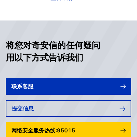
选为推荐厂商，彰显了奇安信在低
空经济这一新质生产力赛道中的核
心安全保障潜力。
将您对奇安信的任何疑问
用以下方式告诉我们
面对日益复杂的威胁态势，奇安信积极推动AI技术与
分析情报产品的深度融合，以AI重构安全运营模式。
率先将AI Agent智能体引入威胁研判、安全运营、渗
透测试与漏洞管理、网络钓鱼防护、恶意软件与勒索
联系客服
软件防护等核心场景，覆盖AI+网络安全运营、
AI+天眼威胁监测、AI+未知威胁检测、AI+威胁情报
提交信息
平台等十余项创新应用。
其中，AISOC智能网络安全运营平台以安全大模型和
网络安全服务热线:95015
大数据关联引擎为双擎驱动，将AI的能力嵌入到研