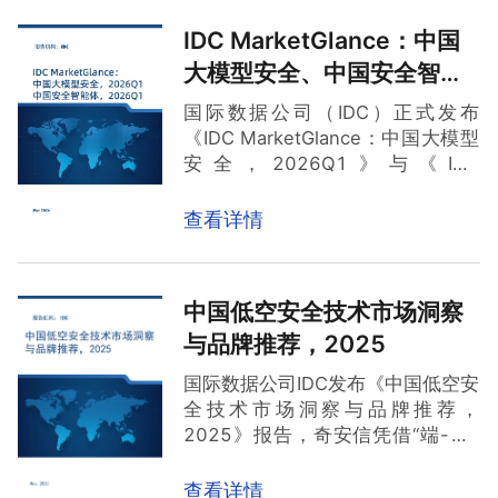
占有率第一。其中终端安全实现
其中，AI-DSCP作为奇安信数管平台DSCP与奇安信
IDC MarketGlance：中国
了“八年八连冠”领跑，数据安全和
安全大模型（QAX-GPT）及DeepSeek深度融合的跨
大模型安全、中国安全智能
安全分析与运营也分别实现了连续
时代产品，以安全大模型和大数据关联引擎为双擎驱
四年和连续六年领跑，进一步巩固
体，2026Q1
国际数据公司（IDC）正式发布
动，将AI能力全面嵌入敏感数据识别、分类分级、告
了其不可撼动的网络安全领军者地
《IDC MarketGlance：中国大模型
位。
警分析研判、数据安全事件处置推荐等核心运营环
安全，2026Q1》与《IDC
节。AI的赋能，不仅大幅提升了数据识别准确率、数
MarketGlance：中国安全智能体，
2026Q1》两份重磅报告，全景呈
据风险研判效率，更促使运营效率显著提升，极大降
查看详情
现了中国AI安全市场格局。奇安信
低了企业数据安全运营门槛及成本。
凭借在大模型安全与安全智能体领
域的全域布局与技术实力，入选两
安全分析和情报：AI重构运营效能，连续六年问鼎市
中国低空安全技术市场洞察
大报告核心细分领域，以覆盖范围
场
与品牌推荐，2025
之广、能力维度之多优势持续领跑
AI安全赛道。
国际数据公司IDC发布《中国低空安
在安全分析和情报领域，奇安信深入服务于政企客户
全技术市场洞察与品牌推荐，
安全运营的核心场景，成为攻防对抗中的关键支撑力
2025》报告，奇安信凭借“端-网-
量，实现连续六年市场第一。
云-机”一体化防御体系及在低空安
全领域的深度研究与实践积累，入
查看详情