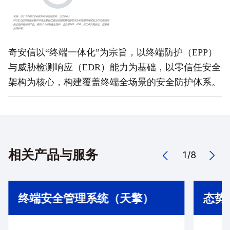
奇安信以“终端一体化”为宗旨，以终端防护（EPP）
与威胁检测响应（EDR）能力为基础，以零信任安全
架构为核心，构建覆盖终端全场景的安全防护体系。
该方案通过准入控制实现终端身份可信验证，结合动
态访问控制和最小权限管理，确保终端在接入网络、
访问业务时始终遵循零信任原则。方案还提供终端安
全空间，实现敏感业务数据隔离运行，全面保护终端
相关产品与服务
1
/
8
数据安全。最终形成“准入—防护—检测—响应”的一
体化终端安全闭环，助力企业构建自适应、持续进化
的终端安全防御体系。
终端安全管理系统（天擎）
在产品演进层面，奇安信持续发力：天擎融合天狗漏
洞攻击防护引擎，全面应对win10停服等0day漏洞风