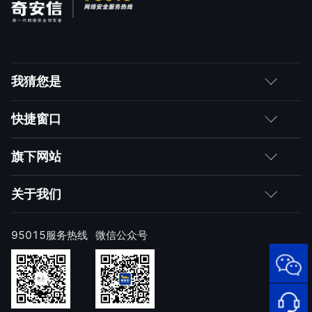
我猜您是
客户
快捷窗口
媒体朋友
如何购买
旗下网站
合作伙伴
成为伙伴
网神
关于我们
求职者
产品注册与激活
网康
公司简介
95015服务热线
微信公众号
样本上报
技术研究院
公司新闻
奇安信天守安全软件
威胁情报中心
发展历程
95015
顽固病毒专杀工具
网络安
补天漏洞响应平台
全服务