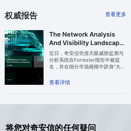
权威报告
查看更多
The Network Analysis
And Visibility Landscape,
Q1 2023
近日，奇安信凭借天眼威胁监测与
分析系统在Forrester报告中被提
名，并在细分市场规模中跻身“大型
供应商‘’。国际权威咨询机构
Forrester发布了《网络分析和可视
查看详情
性（NAV）格局，2023年第一季
度》（简称《报告》），详细概述
了网络分析和可视化（NAV）市场
的发展情况，并根据市场收入规模
公布了供应商名单。
将您对奇安信的任何疑问