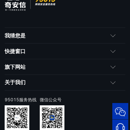
我猜您是
客户
快捷窗口
媒体朋友
如何购买
旗下网站
合作伙伴
成为伙伴
网神
关于我们
求职者
产品注册与激活
网康
公司简介
95015服务热线
微信公众号
样本上报
技术研究院
公司新闻
奇安信天守安全软件
威胁情报中心
发展历程
95015
网络安
顽固病毒专杀工具
补天漏洞响应平台
全服务