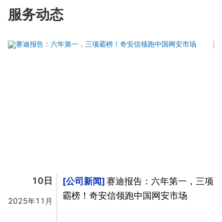
服务动态
10日
公司新闻
赛迪报告：六年第一，三项
霸榜！奇安信领跑中国网安市场
2025年11月