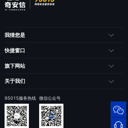
我猜您是
客户
快捷窗口
媒体朋友
如何购买
旗下网站
合作伙伴
成为伙伴
网神
关于我们
求职者
产品注册与激活
网康
公司简介
95015服务热线
微信公众号
样本上报
技术研究院
公司新闻
奇安信天守安全软件
威胁情报中心
发展历程
95015
网络安
顽固病毒专杀工具
补天漏洞响应平台
全服务