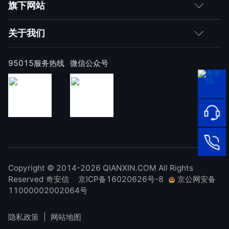
如何购买
旗下网站
合作伙伴
成为伙伴
网神
关于我们
求职者
产品注册与激活
网康
公司简介
95015服务热线
微信公众号
样本上报
技术研究院
公司新闻
奇安信天守安全软件
威胁情报中心
发展历程
95015
顽固病毒专杀工具
网络安
补天漏洞响应平台
全服务
联系我们
热线
NOX 安全监测
在线客
廉洁举报
进出口合规声明
Copyright © 2014-2026 QIANXIN.COM All Rights
服
95015
Reserved 奇安信
京ICP备16020626号-8
京公网安备
11000002002064号
隐私政策
|
网站地图