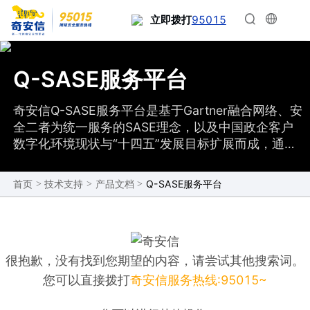
95015
立即拨打
Q-SASE服务平台
奇安信Q-SASE服务平台是基于Gartner融合网络、安
全二者为统一服务的SASE理念，以及中国政企客户
数字化环境现状与“十四五”发展目标扩展而成，通过
安全防护体系和零信任体系协同进行的服务化安全保
障平台。Q-SASE可通过服务化的防护能力专业成熟
>
>
>
Q-SASE服务平台
首页
技术支持
产品文档
的运营服务，帮助客户以相对轻量的投入，针对互联
网访问、内网应用访问、移动办公访问三个场景，实
现标准化、闭环、平战一体的安全事件处置和响应。
托管式的安全效果保障，不仅让客户的网络安全工作
更省心，还能切实从网络安全角度为客户数字化转型
很抱歉，没有找到您期望的内容，请尝试其他搜索词。
的加速提供有效支撑。
您可以直接拨打
奇安信服务热线:95015~