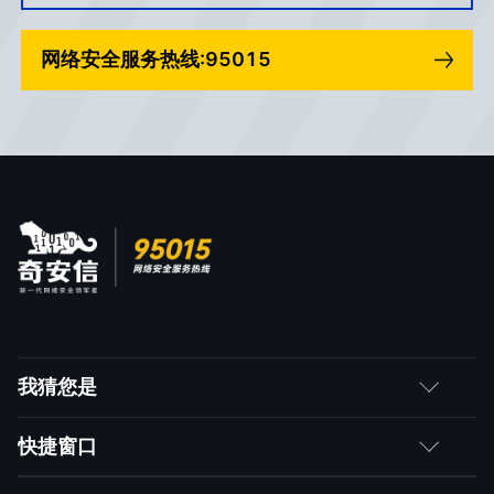
网络安全服务热线:95015
我猜您是
客户
快捷窗口
媒体朋友