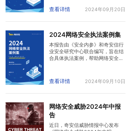
务专网是2024年上半年攻击者攻
的能力。仅有41.8%的白帽人才目
击的主要目标。
查看详情
2024年09月20日
前仍属“无证人员”，58.2%为“持证
当前国内绝大多数政企机构在网络
上岗”,大部分白帽子愿意通过技能
安全基础设施建设和网络安全运营
证书证明自己的能力。
能力方面存在严重不足。一方面，
众多白帽子正处于高速成长阶段，
2024网络安全执法案例集
仅有15.3%的政企机构能够通过安
且自我管理能力较强。调研发现，
全巡检提前发现问题，避免损失，
有5.1% 的白帽子属于“白帽学神”，
本报告由《安全内参》和奇安信行
而绝大多数政企机构只能在重大损
每周学习攻防技术时间超过50小
业安全研究中心联合编写，旨在结
失发生之后，或被第三方机构通报
时。这些白帽子正处于高速成长阶
合具体执法案例，帮助网络安全工
后才能发现安全问题；另一方面，
段，且自我管理能力较强，对攻防
作者、政企机构管理者加强网络安
攻击者利用弱密码、永恒之蓝等常
技术有浓厚的兴趣，愿意花大量的
全合规建设水平。
规漏洞攻击主机、服务器的事件占
时间汲取更多的知识。我们相信越
报告收录的全部案例，均来自《安
查看详情
2024年09月10日
比近二分之一。
来越多“白帽大神”、“挖洞专家”们
全内参》收集整理的2023年
安全意识问题已经成为制约政企机
正在奋进的路上，未来将会有更多
~2024年6月底互联网公开信息，
构安全生产的根本性问题：由内部
更强的白帽子与网安行业携手前
每页案例备注部分均提供了相关新
人员违规操作触发的应急响应事件
行。
闻链接。您可以在《安全内参》官
网络安全威胁2024年中报
约占2024年上半年95015服务平
Z世代成为白帽人才完全主力，在
方网站上检索相关新闻原文：
告
台接报事件总量的四分之一。公网
挖洞爆肝的同时也会格外注重身体
https://www.secrss.com/
泄露敏感信息、高危端口对公网开
健康和个人成长。2024年国内活
近日，奇安信威胁情报中心发布
本次报告共收录：政府与事业单位
放、下载盗版软件等由于安全意识
跃白帽人才的平均入行年龄约为