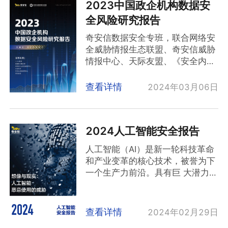
2023中国政企机构数据安
生活必须事项。此前版本也常常伪
装成泰国政府、金融部门和公共事
全风险研究报告
业公司的相关应用程序，由此可
奇安信数据安全专班，联合网络安
见，这是他们惯用的伪装手段。不
全威胁情报生态联盟、奇安信威胁
同的是攻击者在诱导受害用户安装
情报中心、天际友盟、《安全内
此类仿冒软件后，还会在使用过程
参》等机构联合发布《2023中国
中诱导受害用户安装一个宣称为客
政企机构数据安全风险分析报
查看详情
2024年03月06日
服软件的金融监控软件，继而实施
告》。报告显示：数据泄露是数据
更加深入的诈骗活动。
安全领域的核心问题；2023年，
经过深入分析后，我们将这个幕后
超过580亿条国内公民个人信息被
组织命名为"金相
2024人工智能安全报告
泄露并在黑市交易；同时，汽车制
狐"（GoldenPhysiognomyFox）
造业正在成为数据安全风险的新高
组织。这个名字不仅仅是一个标
人工智能（AI）是新一轮科技革命
地。
签，而是一个对该组织行为和特点
和产业变革的核心技术，被誉为下
的生动描述："金"代表了他们攫取
一个生产力前沿。具有巨 大潜力的
金钱的目的，"相"则暗示了他们利
AI 技术同时也带来两大主要挑战：
用人脸识别技术的手段，而"狐"则
一个是放大现有威胁，另一个是引
象征了他们狡猾和欺骗的本质。这
入新型威胁。
查看详情
2024年02月29日
个名字既突出了他们的行为特点，
奇安信预计，未来十年，人工智能
又让我们更深入地了解到这个组织