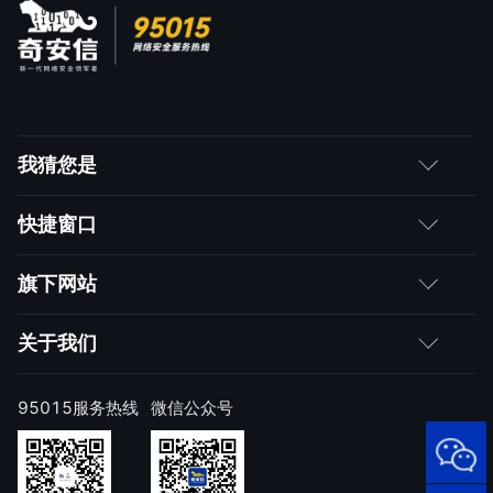
我猜您是
客户
快捷窗口
媒体朋友
如何购买
旗下网站
合作伙伴
成为伙伴
网神
关于我们
求职者
产品注册与激活
网康
公司简介
95015服务热线
微信公众号
样本上报
技术研究院
公司新闻
奇安信天守安全软件
威胁情报中心
发展历程
95015