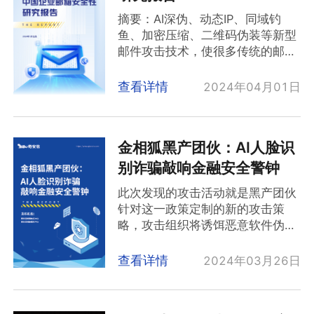
件供应链安全保障应加强顶层设
这都是白帽人才需要的特性。
巨头（微软、谷歌、苹果）转向边
摘要：AI深伪、动态IP、同域钓
计，持续推进和落地相关保护工
界设备，且攻击者在尝试新攻击角
鱼、加密压缩、二维码伪装等新型
作。
度。
邮件攻击技术，使很多传统的邮件
按照以往惯例，本报告还从地域空
安全技术彻底失效。基于人工智能
作为本系列年度分析报告的第四
间的角度详细介绍了各地区的活跃
大模型的新一代邮件安全技术，或
查看详情
2024年04月01日
期，本报告深入分析了过去一年来
APT 组织及热点 APT 攻击事件。
将成为未来邮件安全问题“破局”的
代码安全问题对软件供应链安全性
关键。
的潜在威胁，总结了趋势和变化。
奇安信行业安安全研究中心、
与往年报告相比，本期报告在开源
金相狐黑产团伙：AI人脸识
Coremail邮件安全人工智能实验室
软件生态发展与安全部分新增了对
和CACTER邮件安全研究团队联合
别诈骗敲响金融安全警钟
NPM生态中恶意开源软件分析的内
发布了《2023中国企业邮箱安全
容；并通过多个实例再次验证了“外
此次发现的攻击活动就是黑产团伙
性研究报告》。报告从企业邮箱应
来”组件“老漏洞”发挥“0day漏洞”攻
针对这一政策定制的新的攻击策
用、垃圾邮件、钓鱼邮件、带毒邮
击作用的状况。感兴趣的读者可重
略，攻击组织将诱饵恶意软件伪装
件、账号安全、未来趋势等多个方
点关注。
成泰国省电力局（PEA）应用进行
面展开分析，并给出了6个年度典
投递，至于为何选此软件，通过查
查看详情
2024年03月26日
型案例，其中4起案例为商务邮件
询可知泰国省电力局（PEA）应用
诈骗案例。
在Google Play Store的下载量就达
500万+次，而电网交易又是用户