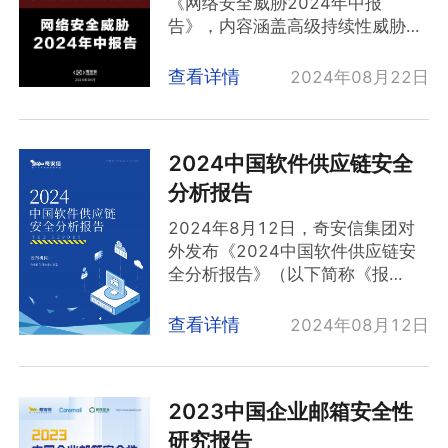
《网络安全威胁2024年中报
（2起）、能源（2起）、交通运输
淡薄而引发的内网服务器受感染导
21.7岁.67.7%的白帽人才为00
告》，内容涵盖高级持续性威胁
（3起）、教育培训（4起）、医疗
致勒索病毒蔓延、数据泄露甚至是
后，27.6%的白帽人才为90后，二
（APT）、勒索软件、互联网黑
卫生（8起）、IT信息技术（8
服务器失陷事件层出不穷。由此可
者之和超过总数的95%。
产、漏洞利用等几方面。
起）、生活服务（4起）这七大行
查看详情
2024年08月22日
见，大中型政企机构加大力度提升
内向、我行我素、个人喜好优先的I
APT攻击活动：2024 年上半年，
业的典型网络安全执法案例31起
内部员工网络安全防范意识迫在眉
人，是白帽人才的主力军。从大类
APT 攻击主要集中在信息技术、政
（包括行政处罚与刑事案件）。
睫。
上来看，74.5%的白帽子为倾向于
府、科研教育领域。未知威胁组织
其中，涉及数据安全的事件27起、
95015服务平台2024年上半年接
独立思考的I人，60.0%的白帽子为
2024中国软件供应链安全
（UTG）也对新能源、低轨卫星、
涉及个人信息安全事件14起、一案
报的安全事件中有小部分来自政企
更喜欢计划组织喜欢有序和可预测
人工智能等领域构成威胁。
双查事件18起，涉及个人及黑产团
分析报告
机构内部实战攻防演习活动，通过
的J人。他们有坚定的理想和追
勒索软件：全球勒索软件家族数量
伙犯罪事件10起，涉及内鬼作案或
实际的攻击模拟和防御演练，企业
2024年8月12日，奇安信集团对
求，他们不一定善于人际交往但追
众多，新型变种频出，采用“双重勒
内部人员违规事件5起。
可以更好地发现和识别可能存在的
外发布《2024中国软件供应链安
求内在和谐注重反省和内省成长，
索”模式，利用漏洞、恶意软件等手
安全漏洞，能够尽早发现并修复潜
全分析报告》（以下简称《报
又能够在必要的时候具备团队协作
段进行攻击。
在的威胁，防止实际攻击的发生，
告》）。《报告》显示，国内企业
能力与领导力。他们追求内在的和
互联网黑产：不法分子利用网络技
减少潜在的损失。
软件项目，开源软件使用率达
谐与平衡。善于调节自己的情绪和
查看详情
2024年08月12日
术形成黑色产业链，攻击手法多
100%。目前，开源软件漏洞指标
状态，能够保持内心的平静和稳
样，目标包括 IT 运维人员、线上
仍处于高位，软件供应链的安全问
定。强烈的个人价值观和道德标
考试系统等，目的为获取经济利
题并没有得到根本性的改善，20多
准，使他们推动社会和谐等方向有
益。
2023中国企业邮箱安全性
年前的开源软件漏洞仍然存在于多
着自己的尊重和坚守。在快速发展
0day 漏洞利用：上半年 0day 漏
个软件项目中。《报告》建议，软
的安全领域，这种精神尤为重要。
研究报告
洞数量达25个，攻击焦点从传统三