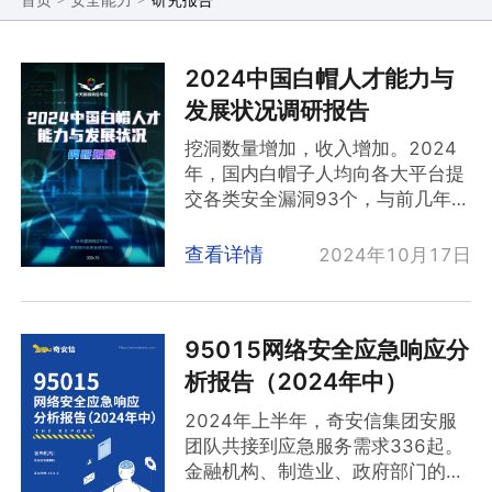
首页
安全能力
部分PPT还有专家的配音解读。欢迎大家下载和使
用。
2024中国白帽人才能力与
发展状况调研报告
挖洞数量增加，收入增加。2024
年，国内白帽子人均向各大平台提
交各类安全漏洞93个，与前几年相
比均有所提升，创历年最高。国内
白帽子每年人均可通过挖洞或参与
查看详情
2024年10月17日
演习获取奖金收入约47262.3元，
较2023年的34674元增加了
36.3%。与近年整体平均奖金水平
95015网络安全应急响应分
相比正在稳步回升。
初级白帽人群比例持续增加。调研
析报告（2024年中）
显示，近八成白帽子入行不足三
2024年上半年，奇安信集团安服
年，学生群体仍然是白帽人才最大
团队共接到应急服务需求336起。
的组成部分。
金融机构、制造业、政府部门的业
白帽子愿意通过技能证书证明自己