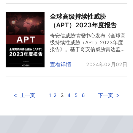
技术的恶意使用将快速增长，在政
的本质。
治安全、网络安全、物理 安全和军
研究发现：
全球高级持续性威胁
AI已成攻击工具，带来迫在眉睫的
（APT）2023年度报告
威胁，AI相关的网络攻击频次越来
奇安信威胁情报中心发布《全球高
越高。
级持续性威胁（APT）2023年度
AI加剧军事威胁，AI武器化趋势显
报告》。基于奇安信威胁雷达监测
现。
数据，同时结合全网开源APT情
AI与大语言模型本身伴随着安全风
报，对全球范围内APT攻击（高级
险，业内对潜在影响的研究与重视
查看详情
2024年02月02日
网络攻击）进行了全面剖析。《报
程度仍远远不足。
告》显示，在2023年全球至少有
AI 技术推动安全范式变革，全行业
80个国家遭遇过APT攻击，其中绝
需启动人工智能网络防御推进计
大部分受害者集中在中国以及东
划。
<
>
1
2
3
4
5
6
上一页
下一页
亚、东南亚、南亚等中国周边地
区。由于APT组织的背后往往有着
国家政治背景甚至国家力量直接参
与，这表明中国及周边地区已经成
为网络空间战争的焦点。