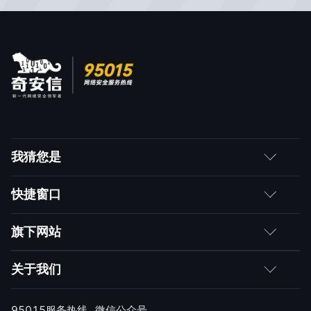
我猜您是
客户
快捷窗口
媒体朋友
如何购买
旗下网站
合作伙伴
成为伙伴
网神
关于我们
求职者
产品注册与激活
网康
公司简介
95015服务热线
微信公众号