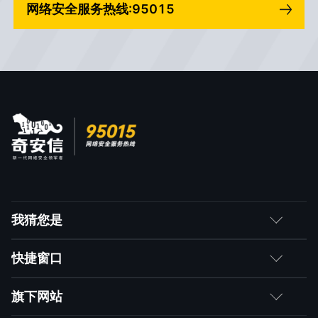
网络安全服务热线:95015
用是军事现代化的必备能力
第六章 新技术：第三代网络安全技术
第一节 互联网的“基因病
变现象”：漏洞的四个假设
第二节 网络安全技术的
变革：从“查黑”到“查行为”
第三节 第三代网络安全
技术的大数据观
第四节 第三代网络安全
技术的几个代表应用
我猜您是
客户
快捷窗口
第七章 新动力：数据驱动安全
媒体朋友
如何购买
旗下网站
第一节 不断被刷新的网
合作伙伴