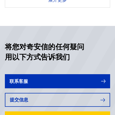
利与威胁
第二节 大数据的安全困
扰
第三节 工业互联网的安
全困扰
第四节 云计算的安全困
扰
第五节 人工智能的安全
将您对奇安信的任何疑问
困扰
用以下方式告诉我们
第五章 网络战场：漏洞是癣疥之疾，还是堪
比核武器
联系客服
第一节 网络战：愈发重
要的战争类型
提交信息
第二节 APT 攻击——网
络战争最常用的攻击方法
第三节 漏洞的储备与利