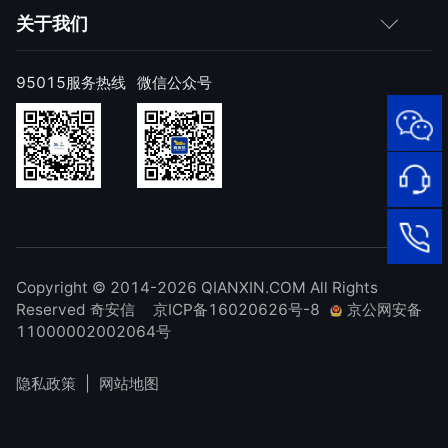
成为伙伴
络安全定义
网神
关于我们
第二节 网络安全的新常
求职者
产品注册与激活
态
网康
公司简介
第三节 数据驱动的安全
95015服务热线
微信公众号
样本上报
创新
技术研究院
公司新闻
奇安信天守安全软件
威胁情报中心
发展历程
95015
第八章 新理念：安全从 0 开始
顽固病毒专杀工具
网络安
补天漏洞响应平台
全服务
联系我们
热线
第一节 从“五段论”看网
NOX 安全监测
在线客
廉洁举报
络安全市场前景
第二节 “三位能力”系统
进出口合规声明
Copyright © 2014-2026 QIANXIN.COM All Rights
服
95015
是安全从 0 开始的最佳实践
Reserved 奇安信
京ICP备16020626号-8
京公网安备
第三节 漏洞的“一体
11000002002064号
化”治理之道
隐私政策
|
网站地图
第九章 新方法：用内生安全框架升级安全底
板