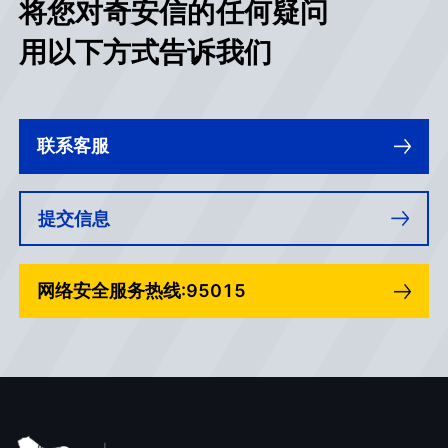
将您对奇安信的任何疑问
第18章 漏洞管理计划示例 131
用以下方式告诉我们
第19章 合规性 138
联系客服
第20章 风险管理框架 141
提交信息
第21章 让一切都真的发挥作用 144
第22章 实战故事 155
网络安全服务热线:95015
第23章 最后的建议 181
第24章 结语 183