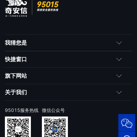
附录A请求建议书（RFP）示例 184
附录B请求建议书（RFP）数据表格 206
我猜您是
客户
快捷窗口
媒体朋友
如何购买
旗下网站
合作伙伴
成为伙伴
网神
关于我们
求职者
产品注册与激活
网康
公司简介
95015服务热线
微信公众号
样本上报
技术研究院
公司新闻
奇安信天守安全软件
威胁情报中心
发展历程
95015