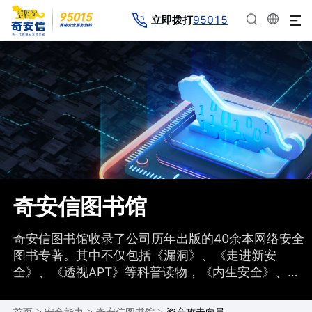
95015
立即拨打
奇安信图书馆
奇安信图书馆收录了公司历年出版的40余本网络安全
图书专著。其中不仅包括《漏洞》、《走进新安
全》、《透视APT》等科普读物，《内生安全》、
《红蓝攻防》、《网络安全应急响应技术实战指南》
等实战读物，还包括高校教材、认证培训、海外专著
>
>
>
资产攻击向量