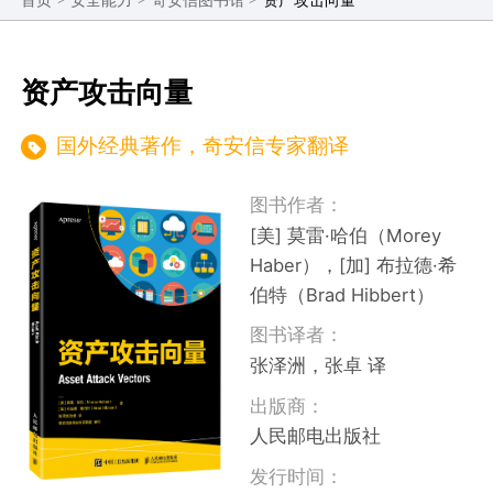
首页
安全能力
奇安信图书馆
翻译等图书。奇安信自编月刊《网安26号院》可以在
线免费阅读。
资产攻击向量
国外经典著作，奇安信专家翻译
图书作者：
[美] 莫雷·哈伯（Morey
Haber），[加] 布拉德·希
伯特（Brad Hibbert）
图书译者：
张泽洲，张卓 译
出版商：
人民邮电出版社
发行时间：