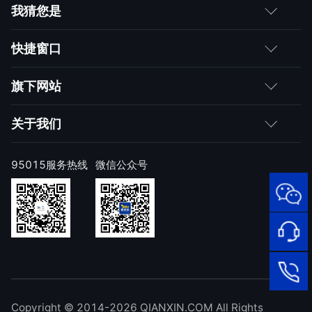
我猜您是
客户
快捷窗口
媒体朋友
如何购买
旗下网站
合作伙伴
成为伙伴
网神
关于我们
求职者
产品注册与激活
网康
公司简介
95015服务热线
微信公众号
样本上报
技术研究院
公司新闻
奇安信天守安全软件
威胁情报中心
发展历程
95015
网络安
顽固病毒专杀工具
补天漏洞响应平台
全服务
联系我们
热线
NOX 安全监测
在线客
廉洁举报
进出口合规声明
Copyright © 2014-2026 QIANXIN.COM All Rights
服
95015