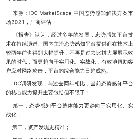
来源：IDC MarketScape 中国态势感知解决方案市
场2021，厂商评估
《报告》认为，经过多年的发展，态势感知平台技
术在持续演进。国内主流态势感知平台提供商在技术上
较两年前也得到大幅提升，不再是过去比拼大屏展示效
果的时代，而更趋向于实用化、实战化，有效地帮助客
户应对网络攻击，平台的综合能力日趋成熟。
IDC调研发现，与过去两年相比，当前态势感知平台
的核心能力提升主要包括但不限于：
第一，态势感知平台整体能力更趋向于实用化、实
战化；
第二，资产发现更精准；