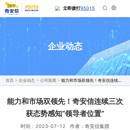
95015
立即拨打
企业动态
>
>
>
能力和市场双领先！奇安信连续三次获态势感知“领导者位置”
首页
企业动态
公司新闻
能力和市场双领先！奇安信连续三次
获态势感知“领导者位置”
时间：2023-07-12
作者：奇安信集团