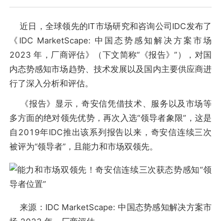
近日，全球领先的IT市场研究和咨询公司IDC发布了
《IDC MarketScape: 中国态势感知解决方案市场
2023 年，厂商评估》（下文简称“《报告》”），对国
内态势感知市场趋势、技术发展以及国内主要供应商进
行了深入分析和评估。
《报告》显示，奇安信凭借技术、服务以及市场等
多方面的绝对领先优势，再次入选“领导者象限”，这是
自2019年IDC推出该系列报告以来，奇安信连续三次
被评为“领导者”，且能力和市场双领先。
来源：IDC MarketScape: 中国态势感知解决方案市