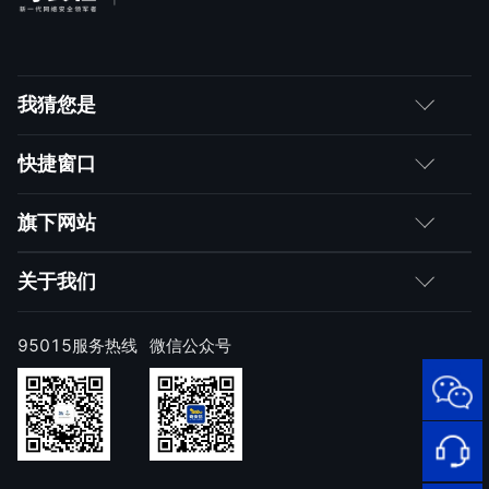
我猜您是
客户
快捷窗口
媒体朋友
如何购买
旗下网站
合作伙伴
成为伙伴
网神
关于我们
求职者
产品注册与激活
网康
公司简介
95015服务热线
微信公众号
样本上报
技术研究院
公司新闻
奇安信天守安全软件
威胁情报中心
发展历程
95015
顽固病毒专杀工具
网络安
补天漏洞响应平台
全服务
联系我们
热线