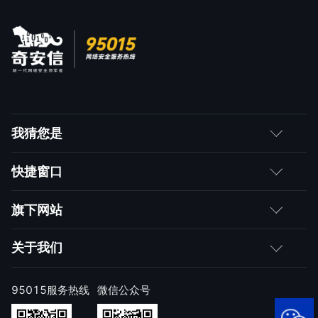
我猜您是
客户
快捷窗口
媒体朋友
如何购买
旗下网站
合作伙伴
成为伙伴
网神
关于我们
求职者
产品注册与激活
网康
公司简介
95015服务热线
微信公众号
样本上报
技术研究院
公司新闻