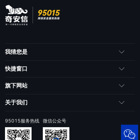
我猜您是
客户
快捷窗口
媒体朋友
如何购买
旗下网站
合作伙伴
成为伙伴
网神
关于我们
求职者
产品注册与激活
网康
公司简介
95015服务热线
微信公众号
样本上报
技术研究院
公司新闻
奇安信天守安全软件
威胁情报中心