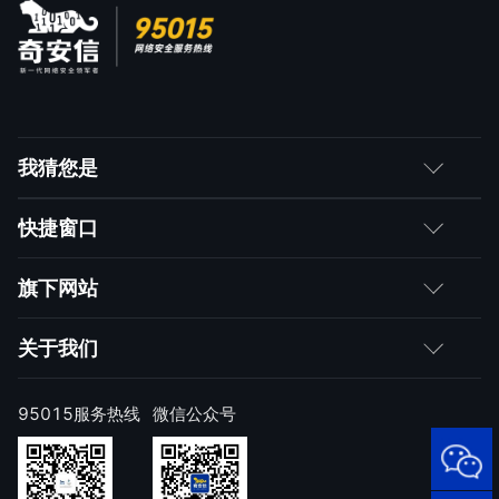
我猜您是
客户
快捷窗口
媒体朋友
如何购买
旗下网站
合作伙伴
成为伙伴
网神
关于我们
求职者
产品注册与激活
网康
公司简介
95015服务热线
微信公众号
样本上报
技术研究院
公司新闻
奇安信天守安全软件
威胁情报中心
发展历程
95015