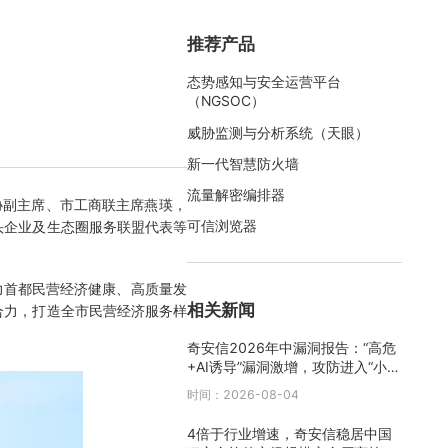
推荐产品
态势感知与安全运营平台
（NGSOC）
威胁监测与分析系统（天眼）
新一代智慧防火墙
流量解密编排器
协副主席、市工商联主席燕瑛，
可信浏览器
头企业及生态圈服务联盟代表等
力首都民营经济健康、高质量发
相关新闻
合力，打造全市民营经济服务样
奇安信2026年中漏洞报告：“高危
+AI诱导”漏洞激增，攻防进入“小时
级”时代
时间：2026-08-04
4倍于行业增速，奇安信稳居中国