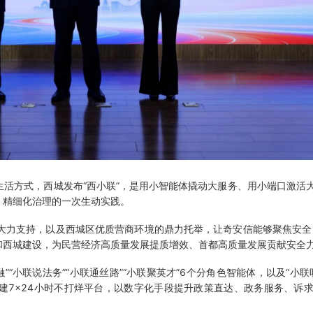
活方式，西城发布“西小联”，是用小智能体撬动大服务、用小端口激活
、精细化治理的一次生动实践。
持，以及西城区优质营商环境的鼎力托举，让奇安信能够聚焦安全，All
和西城建设，为民营经济高质量发展提质增效、首都高质量发展贡献安全
”“小联说法务”“小联通丝路”“小联聚英才”6个分角色智能体，以及“小联
建7×24小时不打烊平台，以数字化手段提升政策直达、政务服务、诉