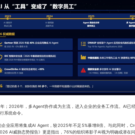
元年；2026年，多Agent协作成为主流，进入企业的业务工作流。AI已
执行系统命令。
业应用将集成AI Agent，较2025年不足5%暴增8倍。与此同时，Crow
《2026 AI威胁态势报告》更是指出，76%的组织将影子AI视为明确或潜在