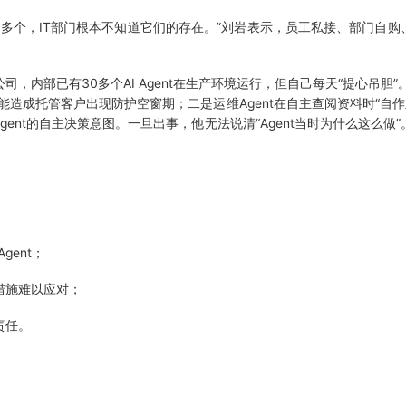
0多个，IT部门根本不知道它们的存在。”刘岩表示，员工私接、部门自购、
内部已有30多个AI Agent在生产环境运行，但自己每天“提心吊胆
可能造成托管客户出现防护空窗期；二是运维Agent在自主查阅资料时“自
nt的自主决策意图。一旦出事，他无法说清“Agent当时为什么这么做”。
ent；
措施难以应对；
责任。