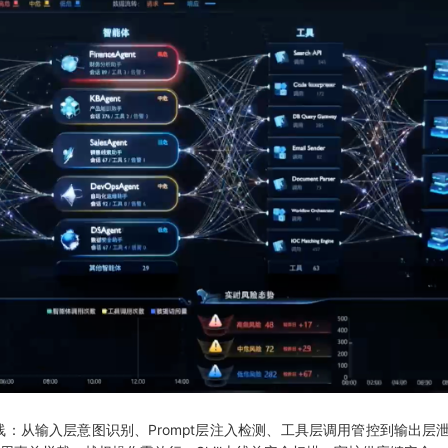
线：从输入层意图识别、Prompt层注入检测、工具层调用管控到输出层