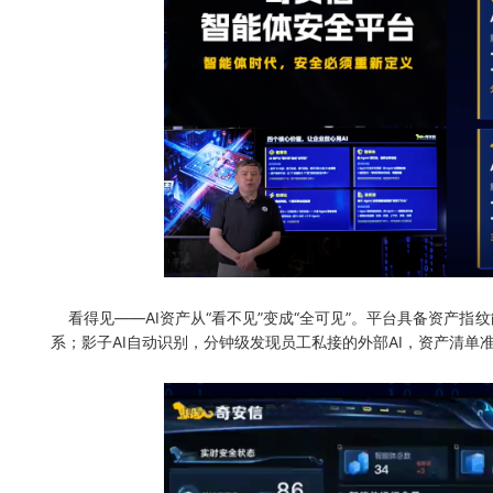
看得见——AI资产从“看不见”变成“全可见”。平台具备资产指纹能
系；影子AI自动识别，分钟级发现员工私接的外部AI，资产清单准