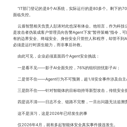
“IT部门登记的是8个AI系统，实际运行的是80多个。剩下的7
面临失控。
云盾智慧相关负责人彭涛对此也深有体会。他坦言，作为科技公司，
是攻击者伪装成客户管理员向告警Agent下发“暂停策略”指令，
有的边界安全、终端安全、身份安全只管控人和程序，却管不到Age
必须是运行时原生能力，而非事后补救。
由此可见，企业必须直面四个Agent安全挑战：
一是看不见——影子AI全面失控，76%的组织担忧影子AI；
二是管不住——Agent行为不可预测，超1/8安全事件涉及自主Ag
三是防不住——针对智能体的目标劫持等新型攻击，传统安全
四是说不清——日志不全、链路不完整，一旦出问题无法追溯
这不是演习，这是2026年已经发生的事
仅2026年4月，就有多起智能体安全真实事件接连发生。