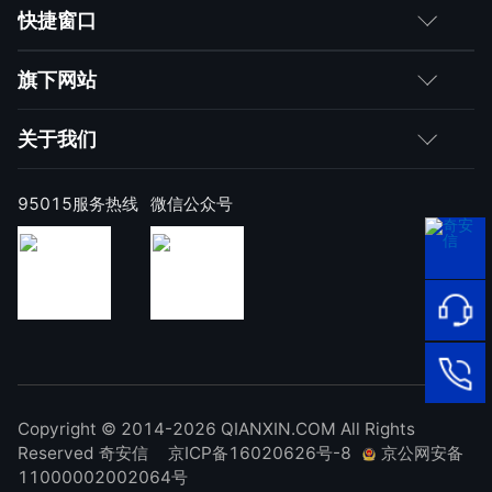
客户
快捷窗口
媒体朋友
如何购买
旗下网站
合作伙伴
成为伙伴
网神
关于我们
求职者
产品注册与激活
网康
公司简介
95015服务热线
微信公众号
样本上报
技术研究院
公司新闻
奇安信天守安全软件
威胁情报中心
发展历程
95015
顽固病毒专杀工具
网络安
补天漏洞响应平台
全服务
联系我们
热线
NOX 安全监测
在线客
廉洁举报
进出口合规声明
Copyright © 2014-2026 QIANXIN.COM All Rights
服
95015
Reserved 奇安信
京ICP备16020626号-8
京公网安备
11000002002064号