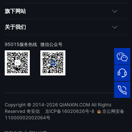
媒体朋友
如何购买
旗下网站
合作伙伴
成为伙伴
网神
关于我们
求职者
产品注册与激活
网康
公司简介
95015服务热线
微信公众号
样本上报
技术研究院
公司新闻
奇安信天守安全软件
威胁情报中心
发展历程
95015
顽固病毒专杀工具
网络安
补天漏洞响应平台
全服务
联系我们
热线
NOX 安全监测
在线客
廉洁举报
进出口合规声明
Copyright © 2014-2026 QIANXIN.COM All Rights
服
95015
Reserved 奇安信
京ICP备16020626号-8
京公网安备
11000002002064号