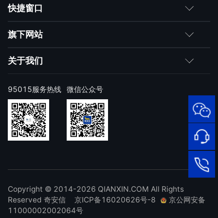
客户
快捷窗口
媒体朋友
如何购买
旗下网站
合作伙伴
成为伙伴
网神
关于我们
求职者
产品注册与激活
网康
公司简介
95015服务热线
微信公众号
样本上报
技术研究院
公司新闻
奇安信天守安全软件
威胁情报中心
发展历程
95015
顽固病毒专杀工具
网络安
补天漏洞响应平台
全服务
联系我们
热线
NOX 安全监测
在线客
廉洁举报
进出口合规声明
Copyright © 2014-2026 QIANXIN.COM All Rights
服
95015
Reserved 奇安信
京ICP备16020626号-8
京公网安备
11000002002064号