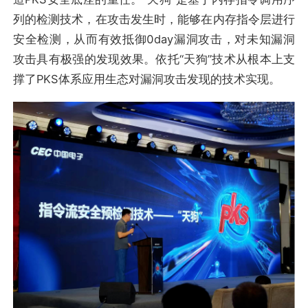
列的检测技术，在攻击发生时，能够在内存指令层进行
安全检测，从而有效抵御0day漏洞攻击，对未知漏洞
攻击具有极强的发现效果。依托“天狗”技术从根本上支
撑了PKS体系应用生态对漏洞攻击发现的技术实现。