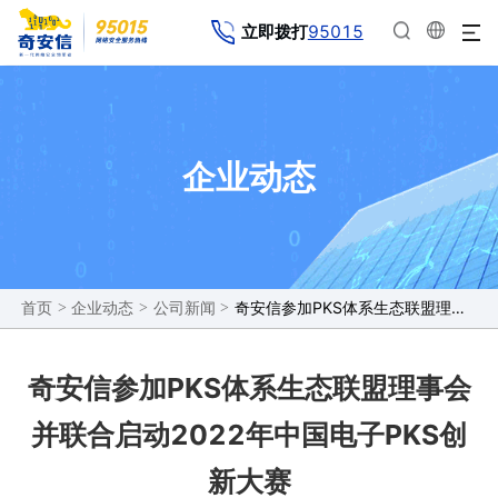
95015
立即拨打
企业动态
>
>
>
奇安信参加PKS体系生态联盟理事会并联合启动2022年中国电子PKS创新大赛
首页
企业动态
公司新闻
奇安信参加PKS体系生态联盟理事会
并联合启动2022年中国电子PKS创
新大赛