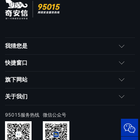
我猜您是
客户
快捷窗口
媒体朋友
如何购买
旗下网站
合作伙伴
成为伙伴
网神
关于我们
求职者
产品注册与激活
网康
公司简介
95015服务热线
微信公众号
样本上报
技术研究院
公司新闻
奇安信天守安全软件
威胁情报中心
发展历程
95015