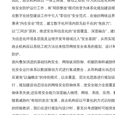
因此，政企机构应以“一体之两翼、驱动之双轮”作为其信息化和网
络安全防护运行工作，将“局部整改”模式转变为体系化规划建设
在数字化转型建设工作中引入“零信任”安全范式，在做好网络边
秉承“内生安全”理念，建立数字化环境内部无处不在的“免疫力”;
以“三同步”原则，推进安全和信息化的“全面覆盖、深度融合”
为信息化环境各层面及运维开发等领域注入“安全基因”，从而实
政企机构应以系统工程方法论来指导网络安全体系的规划、设计和
防护。
面向叠加演进的基础结构安全、网络纵深防御、积极防御和威胁
化安全运行体系以数据驱动方式进行集成整合，从而构建出动态
应避免“以偏概全”的传统模式，以全覆盖、层次化思路进行规划
行，规划建设动态综合的网络安全防御体系，使安全能力全面覆盖
御体系失效;还应将安全能力深度融入物理、网络、系统、应用、
随着威胁向“有组织攻击”发展，政企机构应以可量化的方式识别能
的经验教训，我们在进行规划与设计时，要充分考虑随时可能突发