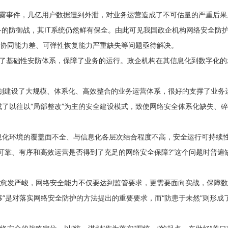
泄露事件，几亿用户数据遭到外泄，对业务运营造成了不可估量的严重后果
准备的防御战，其IT系统仍然鲜有保全。由此可见我国政企机构网络安全防
体协同能力差、可弹性恢复能力严重缺失等问题亟待解决。
成了基础性安防体系，保障了业务的运行。政企机构在其信息化到数字化
用，引导规划建设了大规模、体系化、高效整合的业务运营体系，很好的支撑了业
了以往以“局部整改”为主的安全建设模式，致使网络安全体系化缺失、
息化环境的覆盖面不全、与信息化各层次结合程度不高，安全运行可持续
可靠、有序和高效运营是否得到了充足的网络安全保障?”这个问题时普遍
将愈发严峻，网络安全能力不仅要达到监管要求，更需要面向实战，保障
移”是对落实网络安全防护的方法提出的重要要求，而“防患于未然”则形