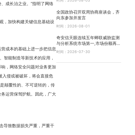
时间：2026-08-03
、成长治之业。”指明了网络
全国政协召开双周协商座谈会，齐
向东参加并发言
全观，加快构建关键信息基础设
时间：2026-08-01
奇安信天眼连续五年蝉联威胁监测
与分析系统市场第一,市场份额再创
运营成本的基础上进一步把信息
新高
时间：2026-07-30
G、智能制造等新技术的应用，
影响，网络安全问题对业务更加
被入侵或被破坏，将会直接危
变是颠覆性的、不可逆转的，传
业务运营保驾护航。因此，广大
毒攻击导致数据损失严重，严重干