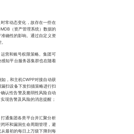
时常动态变化，故存在一些在
MDB（资产管理系统）数据的
产准确性的影响。通过自定义资
控。
运营和账号权限策略。集团可
势感知平台服务器集群也在随着
如，和主机CWPP对接自动获
用漏扫设备下发扫描策略进行扫
分确认性告警及脆弱性风险自动
，实现告警及风险的消息提醒；
，打通集团各类平台并汇聚分析
理闭环和漏洞生命周期管理，避
已从最初的每日上万级下降到每