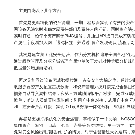
主要围绕以下几个方面：
首先是更精细化的资产管理。一期工程尽管实现了有效的资产
网设备无法实时准确对应责任部门及责任人的问题。同时资产缺少
实时打通，给每个资产赋予BMC编号，并通过API接口完成态
产属性字段增加入网、退网标签，并通过“资产发现确认”流程，
其次是建立集团化安全运营。作为分支机构遍布全国各地的大
通过级联管理及分权分域管理向属地单位下发针对性关联分析规
数据量的增加而增加。
再次是和周边设备完成数据拉通，夯实安全大脑定位。通过定制化
取服务器资产及配置基线数据；和资产管理系统对接完成全集团
描并自动导入漏扫结果；和第三方威胁情报平台对接，完成双威胁
派单，缩短人员处置响应时间；和用户中台对接，从用户中台同
和工控安全产品对接，实现IOT设备数据一体化分析、管理和展
再者是更加持续优化的安全运营。李楠做了一个比喻，NGSOC
集团资产、漏洞、日志、流量、告警等各类数据。另一方面，要“
免对安全风险出现“跟丢跑飞”的情况。对于告警量过大的通病，