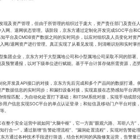
发现及资产管理，但由于所管理的组织过于庞大，资产责任部门及责任人
入网、退网状态管理。该阶段，京东方通过定制化开发完成SOC平台和C
势感知平台及CMDB资产数据之间的实时同步，以应对组织及人员变化对资
对入网/退网资产进行管理。真正实现了从看见发现，到清晰识别和实时掌
型集团企业，京东方对于大型属地公司和小型属地公司采取不同的部署、
则及预警通报，以对下级单位进行赋能。基于平台计算存储所需资源，态
开发及API接口的对接，京东方先后完成和多个产品间的数据打通。例
资产数据信息的实时同步；和漏扫设备对接，实现直接在态势感知平台调
情报匹配，为自动化处置打下基础；和ITSM系统对接，实现手动或部
步用户信息实现SOC平台的单点认证登录；和短信及移动门户平台对接
现等。
在整个安全运营中就如同“大脑中枢”，它一方面“眼观六路、耳听八方”
知行合一”，通过新增“告警处理流程”、“漏洞处置流程”，实现对告警处
京东方通过各种技术手段进行筛选，结合长时间的风险修复运营，告警量