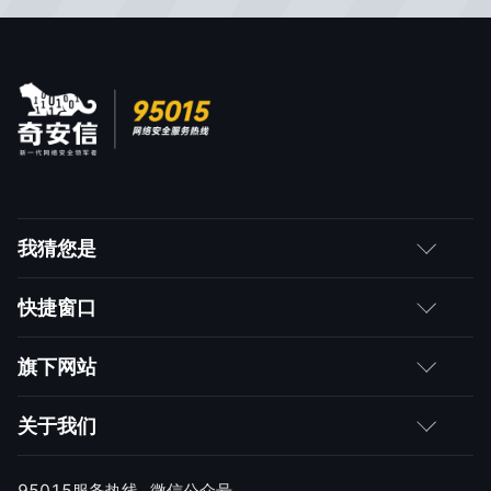
我猜您是
客户
快捷窗口
媒体朋友
如何购买
旗下网站
合作伙伴
成为伙伴
网神
关于我们
求职者
产品注册与激活
网康
公司简介
95015服务热线
微信公众号