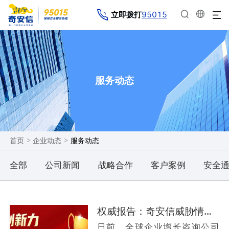
95015
立即拨打
服务动态
>
>
服务动态
首页
企业动态
全部
公司新闻
战略合作
客户案例
安全
权威报告：奇安信威胁情报产品和能力进入全球头部阵营
日前，全球企业增长咨询公司