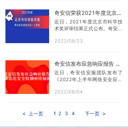
智慧城市CPS安全、软件成分分
中心由长沙市人民政府指导，由
析、IoT...
长沙市委网信办和市数据资源管
奇安信荣获2021年度北京市科学技术奖一、二等奖
理局牵头建设。平台高度融合安
近日，2021年度北京市科学技
全监测、应急响应、攻防对抗于
术奖评审结果正式公布。奇安信
一体，并将平时运营与战时指挥
集团荣获一等奖1项、二等奖2
调度相结合，从数字长沙建设中
2022
/
08
/
23
项，成为获得2021年度北京市
的安全需求出发，建设的城市网
科学技术进步奖数量最多的网络
络安全运营公共服务平台。平台
安全企业。其中，奇安信参与
整合行业最前沿的安全技术...
的“移动应用黑灰产溯源技术及
奇安信发布应急响应报告 常态化安全检测亟待加强
应用”项目获科技进步一等奖，
近日，奇安信安服团队发布了
奇安信参与的“大规模数据安全
《2022年上半年网络安全应急
深度检测识别关键技术与应
响应分析报告》（简称《报
用”和“知识驱动的高级复杂网络
2022
/
08
/
04
告》）。报告显示，2022年上
威胁发现及时空关联推理技术与
半年，奇安信安服团队共接到
应用”2个项目获科技进步二等
479起公共网络安全应急响应事
奖。多系统组合拳应对黑灰产治
<
>
1
2
3
4
件，涉及政府部门（103起）、
上一页
下一页
理挑战面...
医疗卫生行业（55起）以及事
业单位（42起），其中业务专