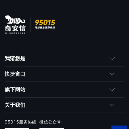
我猜您是
客户
快捷窗口
媒体朋友
如何购买
旗下网站
合作伙伴
成为伙伴
网神
关于我们
求职者
产品注册与激活
网康
公司简介
95015服务热线
微信公众号
样本上报
技术研究院