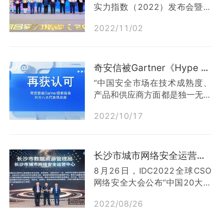
体实力、成长潜力、研发水平、
实力指数（2022）发布会暨百
产品领先性、产业生态5大项一
家企业高峰论坛在厦门举行。会
级指标和26项二级指标进行综
2022
/
11
/
02
上发布了《中国互联网企业综合
合评估，是对中国企业界的数智
实力指数报告（2022）》，并
化应用水平与创新能力的一次较
首次发布数据安全服务前十企业
全面呈现，将成为企业选择数
名单，奇安信集团成功入选并位
奇安信被Gartner《Hype Cycle for Security in China, 2022》八大领域列为代表供应商
智...
列第一。为加强推进互联网产业
“中国安全市场在技术成熟度、
发展，中国互联网协会已连续
产品和供应商方面都是独一无二
10年开展中国互联网企业综合
的，这给中国企业带来了挑
实力研究。为响应党的十九大报
2022
/
10
/
17
战。”近日，国际权威机构
告、十四五规划、《数据安全
Gartner发布
法》等重要文件精神，支撑政府
《HypeCycleforSecurityinChin
培育细分领域优质企业标杆、强
将安全周期划分为技术萌芽期、
长沙市城市网络安全运营中心获“IDC中国20大杰出安全项目”
化供需...
期望膨胀期、泡沫破裂低谷期、
8月26日，IDC2022全球CSO
稳步爬升复苏期和生产成熟期五
网络安全大会公布“中国20大杰
个阶段，涵盖态势感知、零信
出安全项目”，“长沙市城市网络
任、SASE等十七项技术维度。
2022
/
08
/
26
安全运营中心项目”成功入选。
其中，奇安信在云安全资源池、
据了解，长沙城市网络安全运营