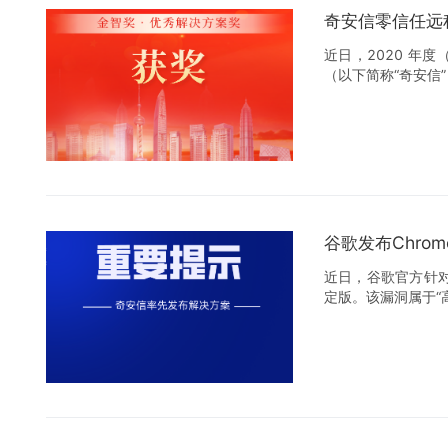
奇安信零信任远
近日，2020 年
（以下简称“奇安信
谷歌发布Chr
近日，谷歌官方针对Ch
定版。该漏洞属于“高危