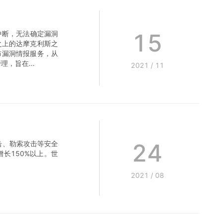
15
能中断，无法确定漏洞
之上的达摩克利斯之
布漏洞情报服务，从
，旨在...
2021
/
11
24
击、勒索攻击等安全
长150%以上。世
2021
/
08