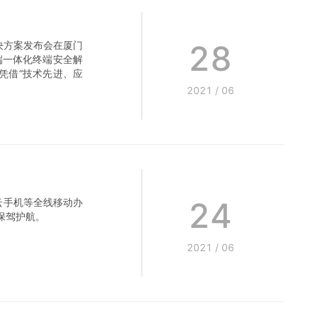
28
决方案发布会在厦门
端一体化终端安全解
凭借“技术先进、应
2021
/
06
24
云手机等全线移动办
航。‍‍‍‍
2021
/
06