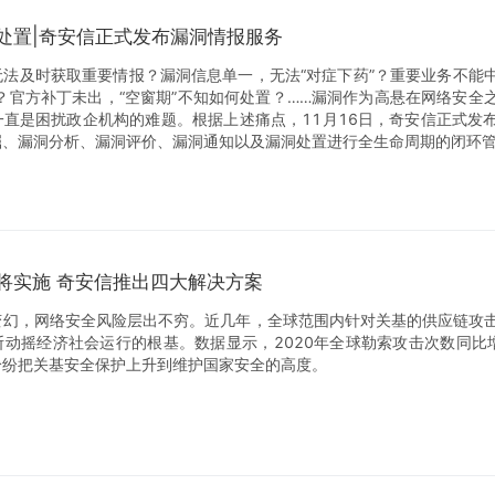
处置|奇安信正式发布漏洞情报服务
杂乱，无法及时获取重要情报？漏洞信息单一，无法“对症下药”？重要业务不
？官方补丁未出，“空窗期”不知如何处置？……漏洞作为高悬在网络安全
一直是困扰政企机构的难题。根据上述痛点，11月16日，奇安信正式发
、漏洞分析、漏洞评价、漏洞通知以及漏洞处置进行全生命周期的闭环管理
将实施 奇安信推出四大解决方案
变幻，网络安全风险层出不穷。近几年，全球范围内针对关基的供应链攻
动摇经济社会运行的根基。数据显示，2020年全球勒索攻击次数同比增
纷纷把关基安全保护上升到维护国家安全的高度。