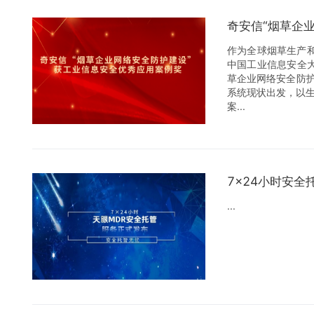
奇安信“烟草企
作为全球烟草生产
中国工业信息安全
草企业网络安全防护
系统现状出发，以
案...
7×24小时安全
...