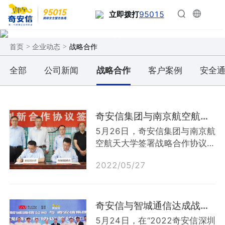
95015
立即拨打
战略合作
>
>
战略合作
首页
企业动态
全部
公司新闻
战略合作
客户案例
安全
奇安信集团与南京航空航天大学达成战略合作 打造安全协同创新中心
5月26日，奇安信集团与南京航
空航天大学签署战略合作协议，
双方将围绕专业共建与人才培
2022
/
05
/
27
养、打造航空工业互联网安全协
同创新中心、共建数字校园安全
运营体系等方面展开深入合作。
根据协议，校企双方将成立协同
奇安信与智城通信达成战略合作 携手打造智慧城市标杆
创新合作领导小组，重点在三方
5月24日，在“2022奇安信深圳