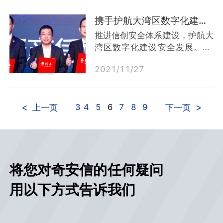
及“打造广东高层次人才集聚高
作协同育人项目专家组核定公布
地、产学研合作与科研成果转化
立项项目，奇安信携手高校申报
携手护航大湾区数字化建设安全发展 奇安信与广电运通达成战略合作
应用的组织...
的20个项目成功获得审批立
推进信创安全体系建设，护航大
项。这将是覆盖地域最大、院校
湾区数字化建设安全发展。11
最多、专业范围最广的一次育人
月26日，奇安信科技集团股份
项目。覆盖了来自全国10个省
2021
/
11
/
27
有限公司（以下简称“奇安信”）
（自治区、直辖市）的19所高
与广州广电运通金融电子股份有
校，其中，江西省、湖北省、河
限公司（以下简称“广电运通”）
南省以及广东省均有3所以上的
<
>
3
4
5
6
7
8
9
签署战略合作协议。双方将在建
上一页
下一页
高...
设大湾区城市安全运营底座、网
络安全科普教育基地、网络安全
人才培养基地、信创工程网络安
全建设等方面深入合作，共同推
将您对奇安信的任何疑问
进大湾区数字化建设。根据协
议，双方将充分发挥各自品牌、
用以下方式告诉我们
技术、产品、资源等优势，在网
络信息...