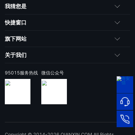
我猜您是
客户
快捷窗口
媒体朋友
如何购买
旗下网站
合作伙伴
成为伙伴
网神
关于我们
求职者
产品注册与激活
网康
公司简介
95015服务热线
微信公众号
样本上报
技术研究院
公司新闻
奇安信天守安全软件
威胁情报中心
发展历程
95015
网络安
顽固病毒专杀工具
补天漏洞响应平台
全服务
联系我们
热线
NOX 安全监测
在线客
廉洁举报
进出口合规声明
Copyright © 2014-2026 QIANXIN.COM All Rights
服