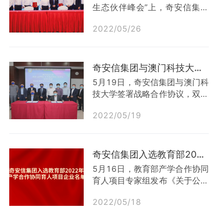
面达成合作：在专业共建与人才
生态伙伴峰会”上，奇安信集团
培养方面，双方充分发挥在航空
宣布与智城通信达成战略合作，
航天和网络空间安全行业领域的
2022
/
05
/
26
双方将共同探索深圳及大湾区智
技术优势，打造网络空间安全协
慧城市建设的创新、安全发展。
同育人平台，联合建设网络安全
中国电子信息产业集团有限公司
国家一流课程；在共建安全创新
规划科技部副主任邓子畏表示：
奇安信集团与澳门科技大学达成战略合作 打造网安人才培养新生态
中心方面...
数字化、网络化、智能化融合发
5月19日，奇安信集团与澳门科
展，网络安全产业已经进入融合
技大学签署战略合作协议，双方
发展的新时代。中国电子着力协
将围绕网络安全人才培养、共建
同创新和开放创新，注重生态体
2022
/
05
/
19
网络安全教学及科研实践基地、
系建设，将通过加快推动可信计
优化网络安全人才培养体系、网
算技术融入先进计算架构、加快
络安全技术研究合作等方面进行
推动网络安全防护融入信息系统
深入合作。根据协议，双方将整
奇安信集团入选教育部2022年产学合作协同育人项目企业名单
建...
合校企双方资源，在多方面进行
5月16日，教育部产学合作协同
深入合作：在人才培养方面，双
育人项目专家组发布《关于公布
方将以培养高水平网络安全人才
教育部产学合作协同育人项目指
为目标，形成长效合作机制，并
2022
/
05
/
18
南通过企业名单（2022年4
针对网络安全产业实际需求，共
月）的通知》，奇安信集团申报