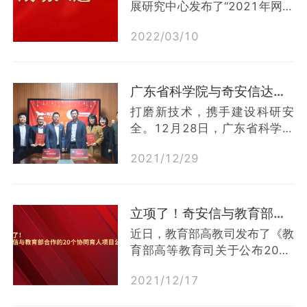
展研究中心发布了“2021年网络
和网络安全技术都是国家科技自
安全保险新业态新模式十大典型
立自强的重要领域。奇安信与国
2022
/
03
/
10
案例”，由人保财险和奇安信申
科量子达成战略合作后，双方将
报的“医疗行业网络信息安全保
充分发挥各自领域的技术和业务
险案例”成功入选。网络安全保
优势，围绕量子技术这一关键科
险作为数字经济网络化、数字化
广东省科学院与奇安信达成战略合作 共同打造科研安全
技领域，...
和智能化过程中防范风险的解决
打磨新技术，携手建设科研安
方案，在国内市场逐渐受到重
全。12月28日，广东省科学院
视。本次案例征集，也是为了更
（以下简称：省科院）与奇安信
好落实《中华人民共和国网络安
2021
/
12
/
29
科技集团股份有限公司（以下简
全法》《中华人民共和国数据安
称：奇安信）签署战略合作协
全法》等相关法律法规和政策要
议，省科院党委副书记、院长陈
求，探索金融服务与网络安全产
为民，奇安信集团副总裁刘进等
立项了！奇安信与教育部合作的20个协同育人项目公布
业创新...
参加签约仪式并座谈。陈为民介
近日，教育部高教司发布了《教
绍了省科学院“聚焦产业发展的
育部高等教育司关于公布2021
应用技术研究，兼顾重大技术应
年第二批产学合作协同育人项目
用的基础研究，满足广东省经济
2021
/
12
/
17
立项名单的通知》(教高司函
社会发展需要”的发展定位，以
[2021]18号)，经教育部产学合