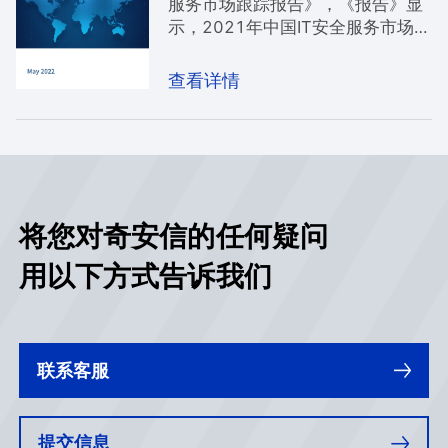
服务市场跟踪报告》，《报告》显
示，2021年中国IT安全服务市场厂
商整体收入约为28.61亿美元（约
合184.6亿元人民币），厂商收入
查看详情
规模较去年同期实现快速增长，涨
幅达到41.7%。 其中，相较于
2021年上半年，奇安信安全咨询
服务和托管安全服务市场份额持续
增长，尤其是安全咨询服务，从
2020年下半年至今已经连续三次
将您对奇安信的任何疑问
市场份额居首，始终保持行业领先
地位。
用以下方式告诉我们
联系客服
提交信息