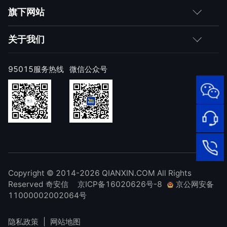
媒体朋友
如何购买
旗下网站
合作伙伴
成为伙伴
网神
关于我们
求职者
产品注册与激活
网康
公司简介
95015服务热线
微信公众号
样本上报
技术研究院
公司新闻
奇安信天守安全软件
威胁情报中心
发展历程
95015
顽固病毒专杀工具
网络安
补天漏洞响应平台
全服务
联系我们
热线
NOX 安全监测
在线客
廉洁举报
进出口合规声明
Copyright © 2014-2026 QIANXIN.COM All Rights
服
95015
Reserved 奇安信
京ICP备16020626号-8
京公网安备
11000002002064号
隐私政策
|
网站地图