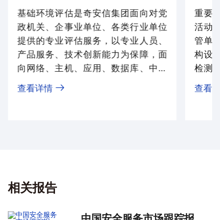
基础环境评估是奇安信集团面向对党
重要
焦威胁检测，在立足于重大活动安保、实战攻防演
政机关、企事业单位、各类行业单位
活动
习、网络安全应急响应、关基系统安全检查等业务场
提供的专业评估服务，以专业人员、
管单
景开展技术咨询服务的过程中，保持创新，面向政务
产品服务、技术创新能力为保障，面
构设
云安全、服务器安全、供应链安全、数据安全、5G
向网络、主机、应用、数据库、中间
检测
安全等领域的专业技术咨询服务；同时，基于奇安信
件、安全管理方面开展评估设计、技
务，
强大的安全产品，开发出一系列服务组合，为持续增
查看详情
查看
术安全评估、管理安全评估、措施与
行期
长打开了空间。
建议分析等一系列工作。
全，
围绕识别、防护、检测、监测、对抗和响应
成。
（IPDMCR）的能力模型，通过安全咨询规划、安全
实战攻防、安全集成实施、安全运行保障、安全应急
响应、安全教育培训等一系列实战化、常态化、体系
化的安全服务业务，为客户提供7*24小时全生命周期
相关报告
的安全保障能力。
截至目前，奇安信已经支撑了中央政府部门、能
中国安全服务市场跟踪报