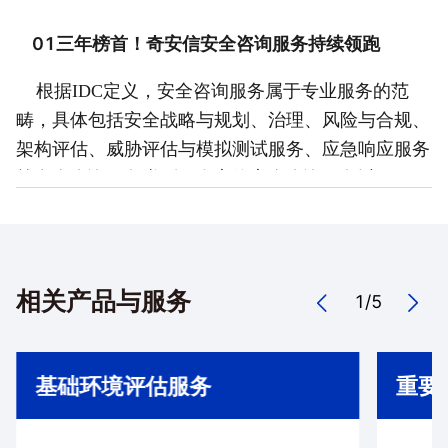
01三年榜首！奇安信安全咨询服务持续领跑
根据IDC定义，安全咨询服务属于专业服务的范
畴，具体包括安全战略与规划、治理、风险与合规、
架构评估、威胁评估与模拟测试服务、应急响应服务
等多个咨询服务类别，奇安信安全咨询服务以5.7%
的市场份额位列第一。
相关产品与服务
1
/
5
在安全咨询服务市场层面，奇安信秉承“内生安
全”的核心理念，以“实战攻防”为导向，以“专家服
基础环境评估服务
重要
务”为保障，以“云地协同”为机制构建网络安全服务
体系，建立全方位、全天候、全周期的网络安全命运
共同体。奇安信安全服务团队以攻防技术为核心，聚