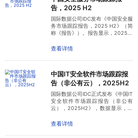
源、电力、交通、运营商和大型银行等国家大型部委
告，2025 H2
央企客户，以及各省市的数字城市、政务云、政务大
国际数据公司IDC发布《中国安全服
数据等整体安全咨询服务工作。
务市场跟踪报告，2025 H2》（简
称《报告》）。报告显示，2025年
中国安全咨询服务市场整体稳定，
而奇安信安全咨询服务凭借深厚实
查看详情
02模式创新！ 奇安信托管安全服务市场第一
力持续领跑，连续六年位居该市场
份额第一。
根据IDC定义，托管安全服务是安全服务提供商通
中国IT安全软件市场跟踪报
过安全运营中心（SOC）进行全天候远程管理或监控
告（非公有云），2025H2
的IT安全服务。服务范围包括部署在本地、外部数据
国际数据公司IDC正式发布《中国IT
中心和云上的托管安全服务。其中，奇安信托管安全
安全软件市场跟踪报告（非公有
服务凭借10.1%的市场份额排名第一。
云），2025H2》，数据显示，奇
安信集团凭借持续领先的技术实
力、完善的产品矩阵与卓越的市场
查看详情
表现，蝉联终端安全、数据安全、
安全分析与运营三大核心赛道市场