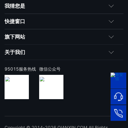
我猜您是
客户
快捷窗口
媒体朋友
如何购买
旗下网站
合作伙伴
成为伙伴
网神
关于我们
求职者
产品注册与激活
网康
公司简介
95015服务热线
微信公众号
样本上报
技术研究院
公司新闻
奇安信天守安全软件
威胁情报中心
发展历程
95015
顽固病毒专杀工具
网络安
补天漏洞响应平台
全服务
联系我们
热线
NOX 安全监测
在线客
廉洁举报
进出口合规声明
Copyright © 2014-2026 QIANXIN.COM All Rights