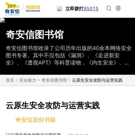
95015
立即拨打
奇安信图书馆
奇安信图书馆收录了公司历年出版的40余本网络安全
图书专著。其中不仅包括《漏洞》、《走进新安
全》、《透视APT》等科普读物，《内生安全》、
《红蓝攻防》、《网络安全应急响应技术实战指南》
等实战读物，还包括高校教材、认证培训、海外专著
>
>
>
云原生安全攻防与运营实践
首页
安全能力
奇安信图书馆
翻译等图书。奇安信自编月刊《网安26号院》可以在
线免费阅读。
云原生安全攻防与运营实践
奇安信原创书籍