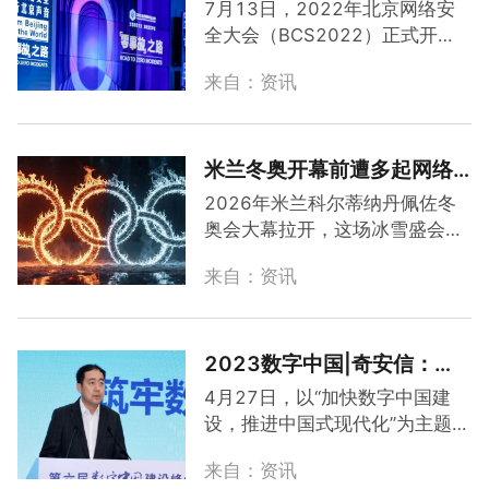
路
：2022年北京网络安全大
7月13日，2022年北京网络安
会开幕
全大会（BCS2022）正式开
幕。大会开幕式同时，举办了安
来自：资讯
全战略峰会、冬奥
零
事故
专题对
话，来自国内外知名网络安全专
家、院士、奥运会技术负责人和
奥运会顶级赞助商代表，聚焦全
米兰冬奥开幕前遭多起网络
球网络空间安全、冬奥
零
事故
经
攻击，“
零
事故
”安全目标再成
2026年米兰科尔蒂纳丹佩佐冬
验、体育赛事信息化和网络安全
行业焦点
奥会大幕拉开，这场冰雪盛会不
等重大议题展开研讨。本届大会
仅是运动员的竞技舞台，更是网
的主题为“
零
事故
之路
”。奇安信
来自：资讯
络安全的攻防前线。意大利外交
作为2022年北京冬奥会和冬残
部长安东尼奥·塔亚尼日前证实，
奥会网络安全独家赞助商，实现
意大利成功挫败了一系列针对米
冬奥会和冬残奥会的网络安全...
兰冬奥会的网络攻击，攻击目标
2023数字中国|奇安信：
涵盖海外外交使团、冬奥相关网
以“
零
事故
”为目标 打造数字
4月27日，以“加快数字中国建
站及设施，科尔蒂纳丹佩佐的奥
丝绸
之路
安全底板
设，推进中国式现代化”为主题的
运酒店也未能幸免，约120个目
第六届数字中国建设峰会在福州
标受到波及。
来自：资讯
开幕。奇安信集团副总裁刘勇在