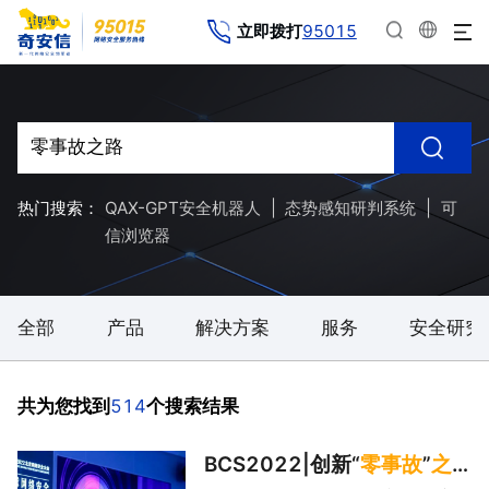
95015
立即拨打
热门搜索：
QAX-GPT安全机器人
|
态势感知研判系统
|
可
信浏览器
全部
产品
解决方案
服务
安全研究
514
共为您找到
个搜索结果
BCS2022|创新“
零
事故
”
之