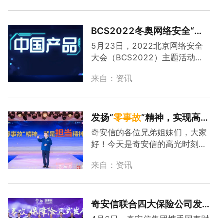
数字丝路分论坛上发表主题演讲
时指出，数据安全已经成为数字
丝绸
之路
的基础和保障，要以“
零
BCS2022冬奥网络安全“
零
事故
”为目标打造数据安全底板，
事故
”宣传周压轴：解密守
5月23日，2022北京网络安全
保障数字丝绸
之路
建设。数据安
护“
零
事故
”的“中国产品”
大会（BCS2022）主题活动
全是数字丝绸
之路
的保障2017
——冬奥网络安全“
零
事故
”宣传
年5月，习近平主席在“一带一
来自：资讯
周暨网络安全创新产品推介会进
路”国际合作高峰论坛开幕式上的
入最后一天，支撑北京冬奥网络
演讲中正式提出“数字丝绸
之
安全“
零
事故
”的14款“中国产
路
”。当下“一带一路”沿线...
品”集体亮相。1“中国产品”守护
发扬“
零
事故
”精神，实现高质
北京冬奥网络安全北京冬奥会是
量发展 ——齐向东在2022
奇安信的各位兄弟姐妹们，大家
一个庞大的安全工程体系，几乎
年年会上的讲话
好！今天是奇安信的高光时刻，
应用到了奇安信集团所有产品和
既是我们一年一度的年会，又是
各岗位类型的安全人员，并在技
来自：资讯
我们迎接奥运前线的网络安全战
术层面联防联动实现了所有产品
士胜利凯旋的时刻。奇安信兑现
之间数据的打通。在5月23日
了冬奥会网络安全“
零
事故
”的承
的“中国产品”主题峰会...
诺，创造了奥运会网络安全的世
奇安信联合四大保险公司发
界纪录。“
零
事故
”将成为奇安信
布“
零
事故
”网络安全保障险